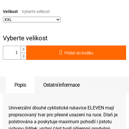
Měrná
cena:
Velikost
Přidat do košíku
Popis
Ostatní informace
Univerzální dlouhé cyklistické rukavice ELEVEN mají
propracovaný tvar pro přesné usazení na ruce. Dlaň je
polstrována a poskytuje maximum pohodlí i jistotu
úchopu řídítek, vrchní část tvoří příjemný prodyšný