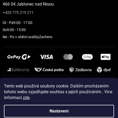
466 04 Jablonec nad Nisou
+420 775 219 211
Út - Pá
9:00 - 17:00
So
9:00 - 15:00
Ne - Po + státní svátky
Zavřeno
Instagram
Tento web používá soubory cookie. Dalším procházením
tohoto webu vyjadřujete souhlas s jejich používáním.. Více
informací
zde
.
Vytvořil Shoptet
Nastavení