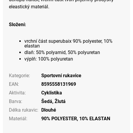
eleastický materiál.
Složení:
vrchní část superubaix 90% polyester, 10%
elastan
dlaň: 50% polyamid, 50% polyuretan
výplň: 100% polyuretan
Kategorie
:
Sportovní rukavice
EAN
:
8595558131969
Aktivita
:
Cyklistika
Barva
:
Šedá
,
Žlutá
Délka rukavic
:
Dlouhé
Materiál
:
90% POLYESTER, 10% ELASTAN