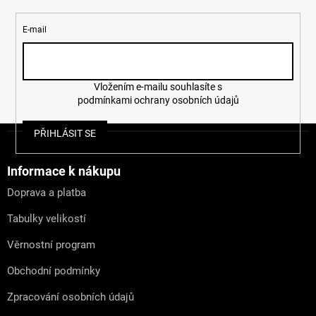
E-mail
Vložením e-mailu souhlasíte s
podmínkami ochrany osobních údajů
Z
PŘIHLÁSIT SE
á
p
a
Informace k nákupu
t
Doprava a platba
í
Tabulky velikostí
Věrnostní program
Obchodní podmínky
Zpracování osobních údajů