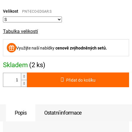
Měrná
cena:
Velikost
PNT-ECO-EDGAR.S
Tabulka velikostí
Využijte naší nabídky
cenově zvýhodněných setů.
Skladem
(2 ks)
Přidat do košíku
Popis
Ostatní informace