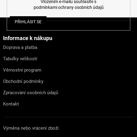
Vložením e-mailu souhlasíte s
podmínkami ochrany osobních údajů
Z
PŘIHLÁSIT SE
á
p
a
Informace k nákupu
t
Doprava a platba
í
Tabulky velikostí
Věrnostní program
Obchodní podmínky
Zpracování osobních údajů
Kontakt
Výměna nebo vrácení zboží