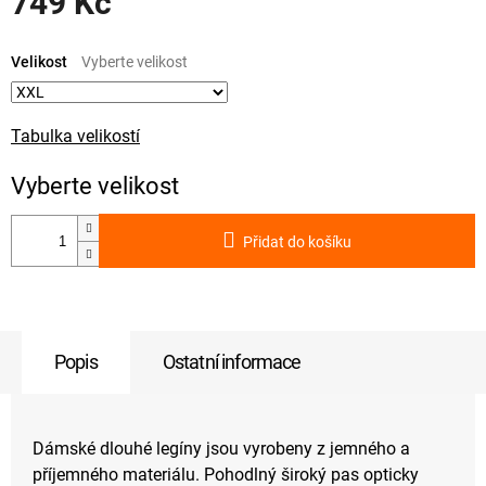
749 Kč
Měrná
cena:
Velikost
Tabulka velikostí
Přidat do košíku
Popis
Ostatní informace
Dámské dlouhé legíny jsou vyrobeny z jemného a
příjemného materiálu. Pohodlný široký pas opticky