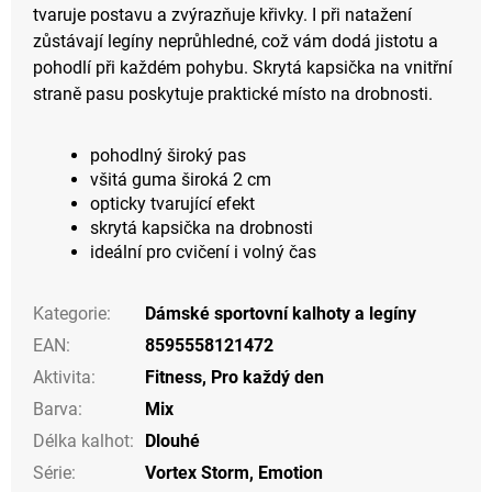
tvaruje postavu a zvýrazňuje křivky. I při natažení
zůstávají legíny neprůhledné, což vám dodá jistotu a
pohodlí při každém pohybu. Skrytá kapsička na vnitřní
straně pasu poskytuje praktické místo na drobnosti.
pohodlný široký pas
všitá guma široká 2 cm
opticky tvarující efekt
skrytá kapsička na drobnosti
ideální pro cvičení i volný čas
Kategorie
:
Dámské sportovní kalhoty a legíny
EAN
:
8595558121472
Aktivita
:
Fitness
,
Pro každý den
Barva
:
Mix
Délka kalhot
:
Dlouhé
Série
:
Vortex Storm, Emotion