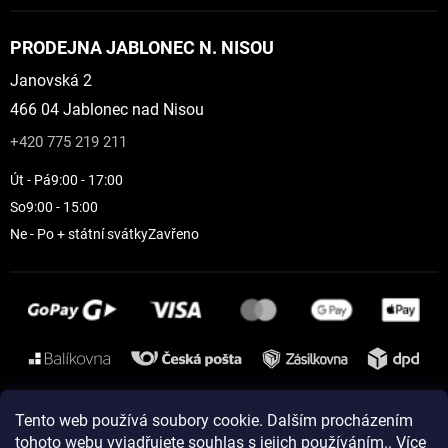
PRODEJNA JABLONEC N. NISOU
Janovská 2
466 04 Jablonec nad Nisou
+420 775 219 211
Út - Pá
9:00 - 17:00
So
9:00 - 15:00
Ne - Po + státní svátky
Zavřeno
Instagram
Tento web používá soubory cookie. Dalším procházením
tohoto webu vyjadřujete souhlas s jejich používáním.. Více