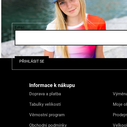
E-mail
Z
PŘIHLÁSIT SE
á
p
a
t
Informace k nákupu
í
Doprava a platba
Výměna
Tabulky velikostí
Moje o
Věrnostní program
Prodej
Obchodní podmínky
Velkoo