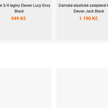
 3/4 legíny Eleven Lucy Envy
Dámské elastické zateplené 
Black
Eleven Jack Black
949 Kč
1 190 Kč
M
L
XL
XXL
S
M
L
XL
XXL