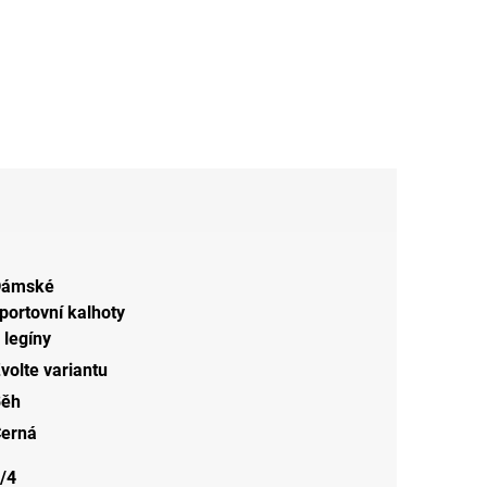
Dámské
portovní kalhoty
 legíny
volte variantu
Běh
erná
/4