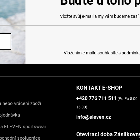
Buďte u toho p
Vložte svůj e-mail a my vám budeme zasí
Vložením e-mailu souhlasíte s
podmínka
KONTAKT E-SHOP
+420 776 711 511
(Po-Pá 8:00 -
 nebo vrácení zboží
16:30)
bjednávka
info@eleven.cz
na ELEVEN sportswear
Otevírací doba Zásilkovn
bchodní spolupráce