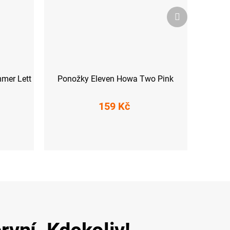
Další
produkt
mmer Lett
Ponožky Eleven Howa Two Pink
159 Kč
XS (33-35)
S (36-38)
M (39-41)
L (42-44)