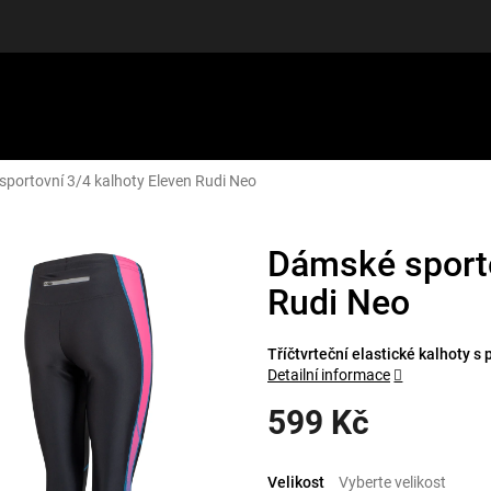
portovní 3/4 kalhoty Eleven Rudi Neo
LUŠENSTVÍ
DÁRKOVÉ POUKAZY
DISCGOLF
SLEVY
Dámské sporto
Rudi Neo
Tříčtvrteční elastické kalhoty s
Detailní informace
599 Kč
Měrná
cena:
Velikost