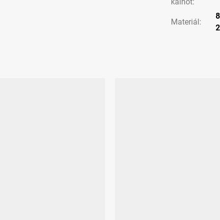
kalhot
:
8
Materiál
: