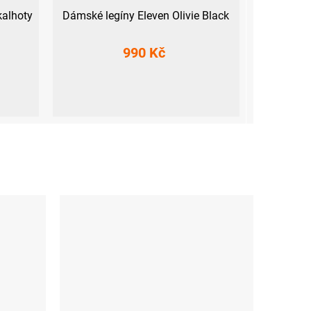
kalhoty
Dámské legíny Eleven Olivie Black
990 Kč
S
M
L
XL
XXL