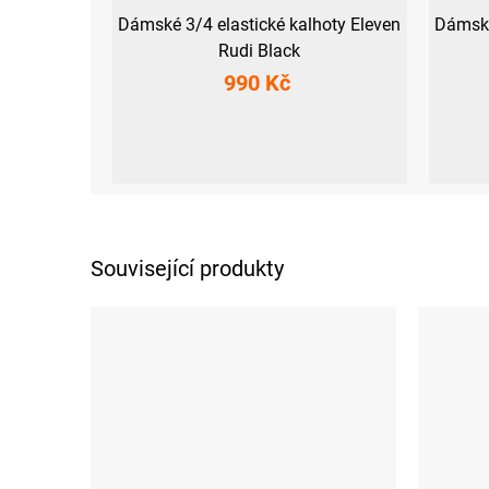
Dámské 3/4 elastické kalhoty Eleven
Dámské
Rudi Black
990 Kč
XS
S
M
L
XL
XS
S
Související produkty