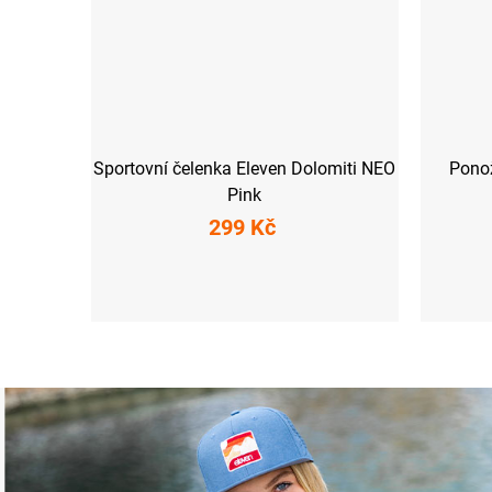
Sportovní čelenka Eleven Dolomiti NEO
Pono
Pink
299 Kč
UNI
XS (33-35)
S (3