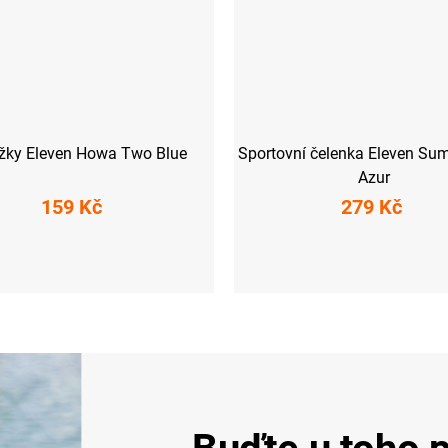
žky Eleven Howa Two Blue
Sportovní čelenka Eleven Su
Azur
159 Kč
279 Kč
6-38)
M (39-41)
L (42-44)
UNI