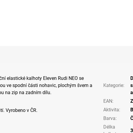
ční elastické kalhoty Eleven Rudi NEO se
ou ve spodní části nohavic, plochým švem a
Kategorie
:
s
u na zip na zadním dílu.
a
EAN
:
Z
Aktivita
:
ití. Vyrobeno v ČR.
Barva
:
Č
Délka
3