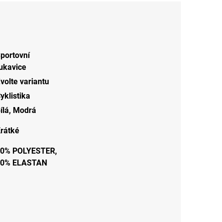
portovní
ukavice
volte variantu
yklistika
ílá
,
Modrá
rátké
0% POLYESTER,
20% ELASTAN