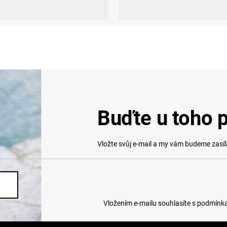
XXL
XS
S
M
L
XL
Buďte u toho p
Vložte svůj e-mail a my vám budeme zasí
Vložením e-mailu souhlasíte s
podmínka