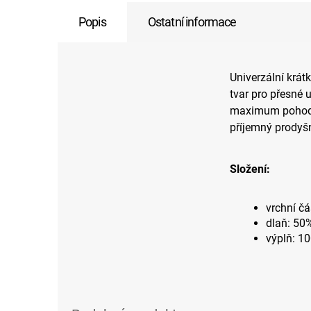
Popis
Ostatní informace
Univerzální krát
tvar pro přesné 
maximum pohodlí 
příjemný prodyšn
Složení:
vrchní čá
dlaň: 50
výplň: 1