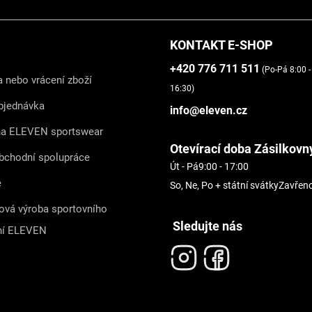
KONTAKT E-SHOP
+420 776 711 511
(Po-Pá 8:00 -
 nebo vrácení zboží
16:30)
bjednávka
info@eleven.cz
na ELEVEN sportswear
Otevírací doba Zásilkovn
bchodní spolupráce
Út - Pá
9:00 - 17:00
e
So, Ne, Po + státní svátky
Zavřen
ová výroba sportovního
Sledujte nás
ní ELEVEN