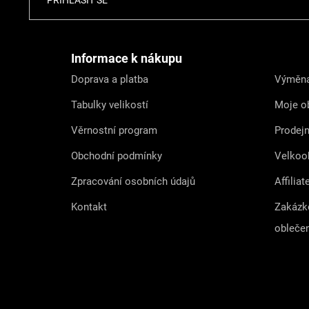
á
p
a
t
Informace k nákupu
í
Doprava a platba
Výměna
Tabulky velikostí
Moje o
Věrnostní program
Prodej
Obchodní podmínky
Velkoo
Zpracování osobních údajů
Affiliat
Kontakt
Zakázk
obleče