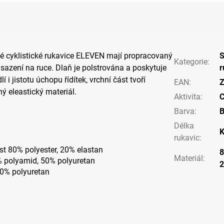
ké cyklistické rukavice ELEVEN mají propracovaný
S
Kategorie
:
usazení na ruce. Dlaň je polstrována a poskytuje
r
i jistotu úchopu řídítek, vrchní část tvoří
EAN
:
Z
ý eleastický materiál.
Aktivita
:
C
Barva
:
B
Délka
K
rukavic
:
st 80% polyester, 20% elastan
8
Materiál
:
% polyamid, 50% polyuretan
00% polyuretan