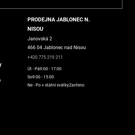
PRODEJNA JABLONEC N.
NISOU
Janovská 2
466 04 Jablonec nad Nisou
+420 775 219 211
y
Út - Pá
9:00 - 17:00
So
9:00 - 15:00
o
Ne - Po + státní svátky
Zavřeno