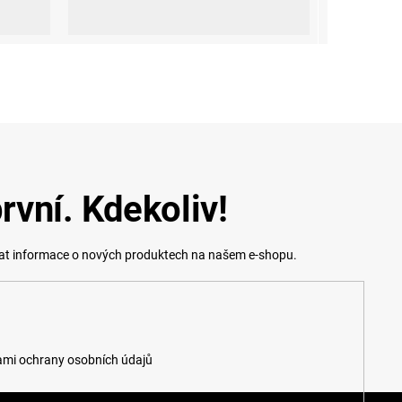
S
M
L
XL
XXL
3XL
rvní. Kdekoliv!
lat informace o nových produktech na našem e-shopu.
mi ochrany osobních údajů