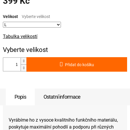
399 Kč
Měrná
cena:
Velikost
Tabulka velikostí
Přidat do košíku
Popis
Ostatní informace
Vyrábíme ho z vysoce kvalitního funkčního materiálu,
poskytuje maximální pohodlí a podporu při různých