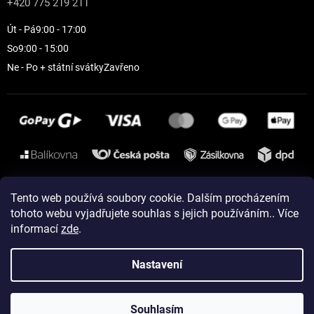
+420 775 219 211
Út - Pá
9:00 - 17:00
So
9:00 - 15:00
Ne - Po + státní svátky
Zavřeno
Instagram
Tento web používá soubory cookie. Dalším procházením
tohoto webu vyjadřujete souhlas s jejich používáním.. Více
informací
zde
.
Vytvořil Shoptet
Nastavení
Copyright 2026
ELEVEN sportswear
. Všechna práva vyhrazena.
Souhlasím
Upravit nastavení cookies