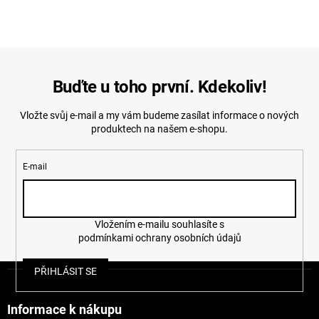
Buďte u toho první. Kdekoliv!
Vložte svůj e-mail a my vám budeme zasílat informace o nových
produktech na našem e-shopu.
E-mail
Vložením e-mailu souhlasíte s
podmínkami ochrany osobních údajů
Z
PŘIHLÁSIT SE
á
p
a
Informace k nákupu