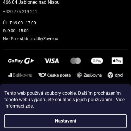
466 04 Jablonec nad Nisou
+420 775 219 211
Út - Pá
9:00 - 17:00
So
9:00 - 15:00
Ne - Po + státní svátky
Zavřeno
Instagram
Tento web používá soubory cookie. Dalším procházením
tohoto webu vyjadřujete souhlas s jejich používáním.. Více
informací
zde
.
Vytvořil Shoptet
Nastavení