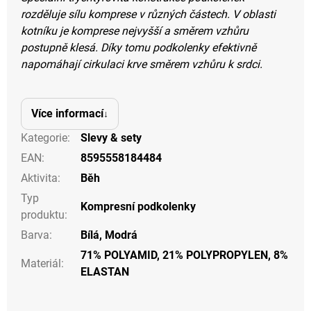
rozděluje sílu komprese v různých částech. V oblasti
kotníku je komprese nejvyšší a směrem vzhůru
postupně klesá. Díky tomu podkolenky efektivně
napomáhají cirkulaci krve směrem vzhůru k srdci.
Více informací
Kategorie
:
Slevy & sety
EAN
:
8595558184484
Aktivita
:
Běh
Typ
Kompresní podkolenky
produktu
:
Barva
:
Bílá, Modrá
71% POLYAMID, 21% POLYPROPYLEN, 8%
Materiál
:
ELASTAN