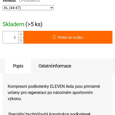
cena:
Velikost
CPS-AIDWH.XL
Skladem
(>5 ks)
Přidat do košíku
Popis
Ostatní informace
Kompresní podkolenky ELEVEN Aida jsou primárně
určeny pro regeneraci po náročném sportovním
výkonu.
Speciální trychtýřovitá konstrukce podkolenek