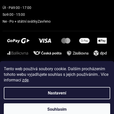
Út - Pá
9:00 - 17:00
So
9:00 - 15:00
Ne - Po + státní svátky
Zavřeno
Instagram
Tento web používá soubory cookie. Dalším procházením
tohoto webu vyjadřujete souhlas s jejich používáním.. Více
informací
zde
.
Vytvořil Shoptet
Nastavení
Copyright 2026
ELEVEN sportswear
. Všechna práva vyhrazena.
Souhlasím
Upravit nastavení cookies