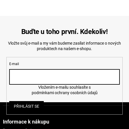
Buďte u toho první. Kdekoliv!
Vložte svůj e-mail a my vám budeme zasílat informace o nových
produktech na našem e-shopu.
E-mail
Vložením e-mailu souhlasíte s
podmínkami ochrany osobních údajů
Z
PŘIHLÁSIT SE
á
p
a
Informace k nákupu
t