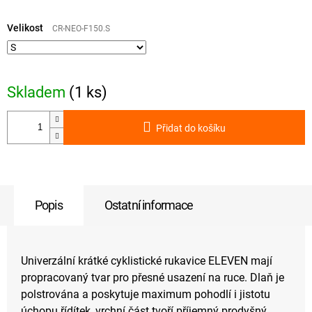
Měrná
cena:
Velikost
CR-NEO-F150.S
Skladem
(1 ks)
Přidat do košíku
Popis
Ostatní informace
Univerzální krátké cyklistické rukavice ELEVEN mají
propracovaný tvar pro přesné usazení na ruce. Dlaň je
polstrována a poskytuje maximum pohodlí i jistotu
úchopu řídítek, vrchní část tvoří příjemný prodyšný