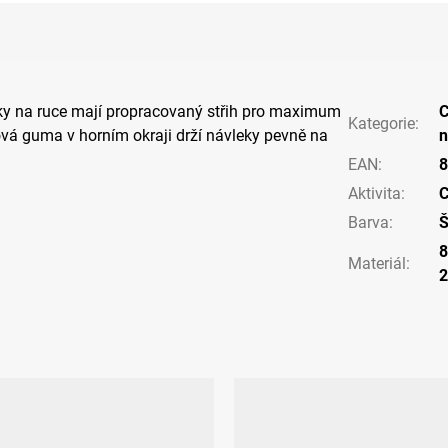
ky na ruce mají propracovaný střih pro maximum
C
Kategorie
:
ová guma v horním okraji drží návleky pevně na
n
EAN
:
8
Aktivita
:
C
Barva
:
8
Materiál
: