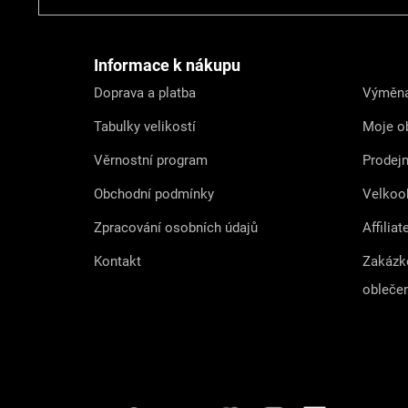
á
p
a
t
Informace k nákupu
í
Doprava a platba
Výměna
Tabulky velikostí
Moje o
Věrnostní program
Prodej
Obchodní podmínky
Velkoo
Zpracování osobních údajů
Affiliat
Kontakt
Zakázk
obleče