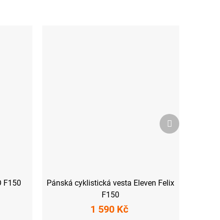
Další
produkt
O F150
Pánská cyklistická vesta Eleven Felix
F150
1 590 Kč