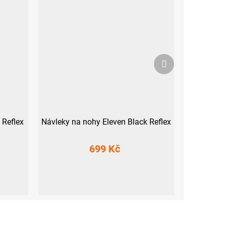
Další
produkt
 Reflex
Návleky na nohy Eleven Black Reflex
699 Kč
S
M
L