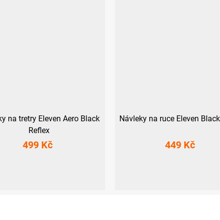
y na tretry Eleven Aero Black
Návleky na ruce Eleven Black
Reflex
499 Kč
449 Kč
L
S-M
L-XL
S
M
L
XL