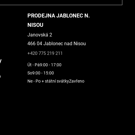
PRODEJNA JABLONEC N.
NISOU
Janovská 2
466 04 Jablonec nad Nisou
+420 775 219 211
y
Út - Pá
9:00 - 17:00
So
9:00 - 15:00
o
Ne - Po + státní svátky
Zavřeno