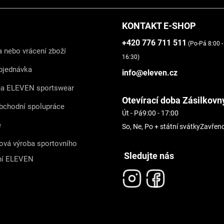
KONTAKT E-SHOP
+420 776 711 511
(Po-Pá 8:00 -
 nebo vrácení zboží
16:30)
bjednávka
info@eleven.cz
na ELEVEN sportswear
Otevírací doba Zásilkovn
bchodní spolupráce
Út - Pá
9:00 - 17:00
e
So, Ne, Po + státní svátky
Zavřen
ová výroba sportovního
Sledujte nás
ní ELEVEN