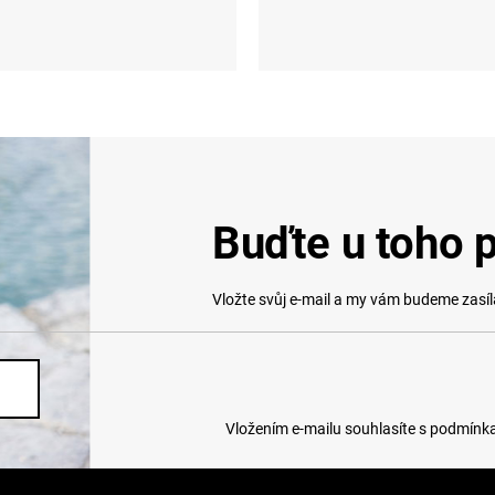
S
S (36-38)
M (39-41)
L (42-44)
X
Buďte u toho p
Vložte svůj e-mail a my vám budeme zasí
Vložením e-mailu souhlasíte s
podmínka