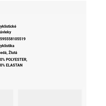
yklistické
ávleky
595558105519
yklistika
Šedá
,
Žlutá
0% POLYESTER,
20% ELASTAN