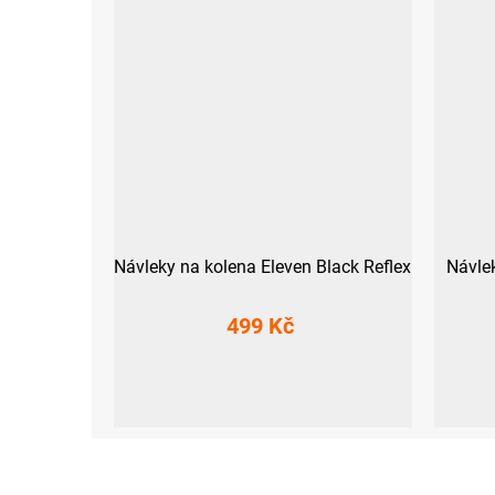
Návleky na kolena Eleven Black Reflex
Návlek
499 Kč
S
M
L
XX