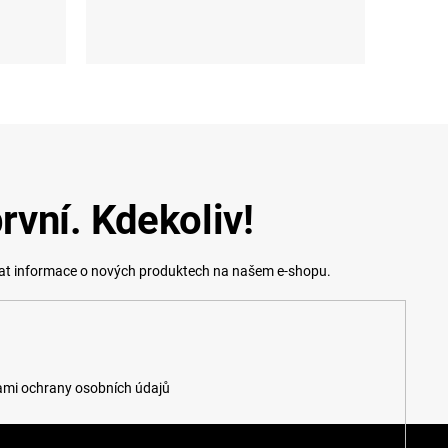
L (45-47)
S
M
L
XL
XXL
3XL
rvní. Kdekoliv!
lat informace o nových produktech na našem e-shopu.
mi ochrany osobních údajů