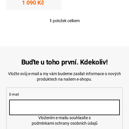
1 090 Kč
1
položek celkem
O
v
l
á
d
a
c
í
Buďte u toho první. Kdekoliv!
p
r
Vložte svůj e-mail a my vám budeme zasílat informace o nových
v
produktech na našem e-shopu.
k
y
v
E-mail
ý
p
i
s
u
Vložením e-mailu souhlasíte s
podmínkami ochrany osobních údajů