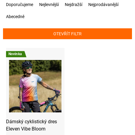
Ř
Doporučujeme
Nejlevnější
Nejdražší
Nejprodávanější
a
z
Abecedně
e
n
í
OTEVŘÍT FILTR
p
r
V
o
ý
d
Novinka
p
u
i
k
s
t
p
ů
r
o
d
u
k
t
ů
Dámský cyklistický dres
Eleven Vibe Bloom