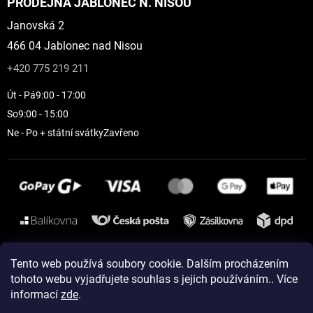
PRODEJNA JABLONEC N. NISOU
Janovská 2
466 04 Jablonec nad Nisou
+420 775 219 211
Út - Pá
9:00 - 17:00
So
9:00 - 15:00
Ne - Po + státní svátky
Zavřeno
Instagram
Tento web používá soubory cookie. Dalším procházením
tohoto webu vyjadřujete souhlas s jejich používáním.. Více
informací
zde
.