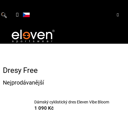
Přejít
na
obsah
Dresy Free
Nejprodávanější
Dámský cyklistický dres Eleven Vibe Bloom
1 090 Kč