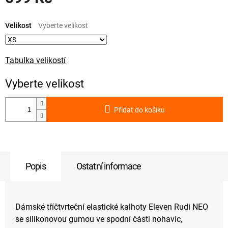
Měrná
cena:
Velikost
Tabulka velikostí
Přidat do košíku
Popis
Ostatní informace
Dámské tříčtvrteční elastické kalhoty Eleven Rudi NEO
se silikonovou gumou ve spodní části nohavic,