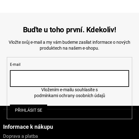
Buďte u toho první. Kdekoliv!
Vložte svůj e-mail a my vám budeme zasílat informace o nových
produktech na našem e-shopu.
E-mail
Vložením e-mailu souhlasíte s
podmínkami ochrany osobních údajů
Z
PŘIHLÁSIT SE
á
p
a
Informace k nákupu
t
Doprava a platba