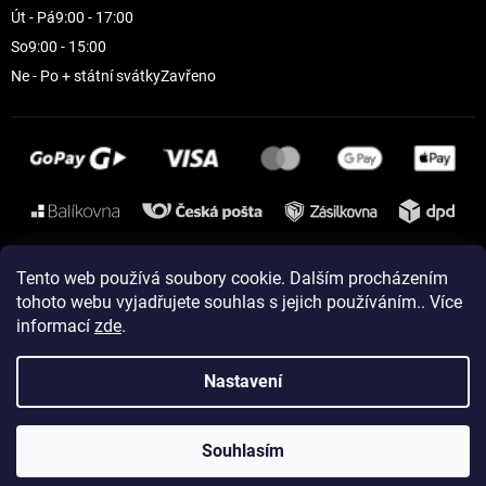
Út - Pá
9:00 - 17:00
So
9:00 - 15:00
Ne - Po + státní svátky
Zavřeno
Instagram
Tento web používá soubory cookie. Dalším procházením
tohoto webu vyjadřujete souhlas s jejich používáním.. Více
informací
zde
.
Vytvořil Shoptet
Nastavení
Copyright 2026
ELEVEN sportswear
. Všechna práva vyhrazena.
Souhlasím
Upravit nastavení cookies