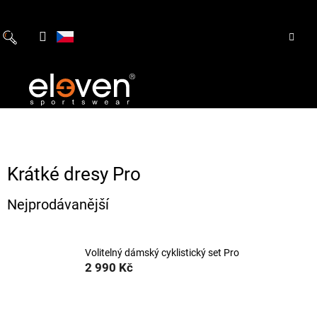
Přejít
na
obsah
Krátké dresy Pro
Nejprodávanější
Volitelný dámský cyklistický set Pro
2 990 Kč