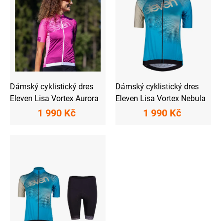
s
t
p
ů
r
o
d
u
k
t
ů
Dámský cyklistický dres
Dámský cyklistický dres
Eleven Lisa Vortex Aurora
Eleven Lisa Vortex Nebula
1 990 Kč
1 990 Kč