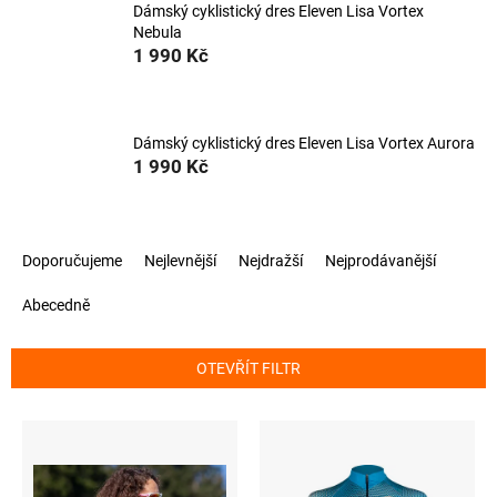
Dámský cyklistický dres Eleven Lisa Vortex
Nebula
1 990 Kč
Dámský cyklistický dres Eleven Lisa Vortex Aurora
1 990 Kč
Ř
Doporučujeme
Nejlevnější
Nejdražší
Nejprodávanější
a
z
Abecedně
e
n
í
OTEVŘÍT FILTR
p
r
V
o
ý
d
p
u
i
k