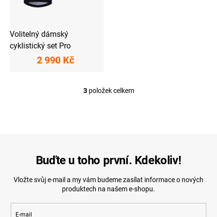
Volitelný dámský
cyklistický set Pro
2 990 Kč
3
položek celkem
O
v
l
á
d
a
c
í
Buďte u toho první. Kdekoliv!
p
r
Vložte svůj e-mail a my vám budeme zasílat informace o nových
v
produktech na našem e-shopu.
k
y
v
E-mail
ý