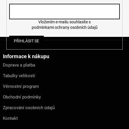
p
i
s
u
Vložením e-mailu souhlasíte s
podmínkami ochrany osobních údajů
Z
PŘIHLÁSIT SE
á
p
a
Informace k nákupu
t
Doprava a platba
í
Tabulky velikostí
Věrnostní program
Obchodní podmínky
Zpracování osobních údajů
Kontakt