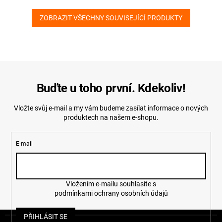
ZOBRAZIT VŠECHNY SOUVISEJÍCÍ PRODUKTY
Buďte u toho první. Kdekoliv!
Vložte svůj e-mail a my vám budeme zasílat informace o nových
produktech na našem e-shopu.
E-mail
Vložením e-mailu souhlasíte s
podmínkami ochrany osobních údajů
Z
PŘIHLÁSIT SE