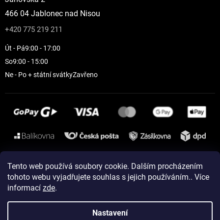
466 04 Jablonec nad Nisou
+420 775 219 211
Út - Pá
9:00 - 17:00
So
9:00 - 15:00
Ne - Po + státní svátky
Zavřeno
Instagram
Tento web používá soubory cookie. Dalším procházením
tohoto webu vyjadřujete souhlas s jejich používáním.. Více
informací
zde
.
Vytvořil Shoptet
Nastavení