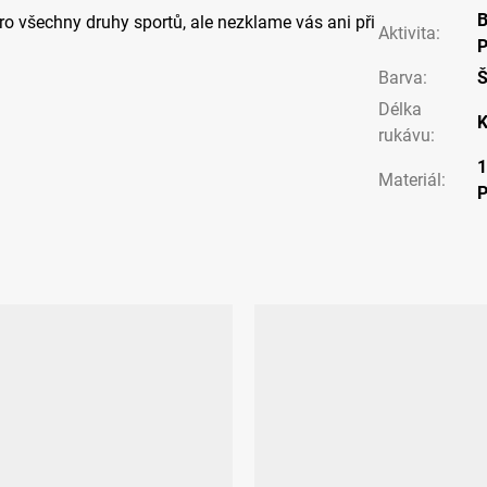
pro všechny druhy sportů, ale nezklame vás ani při
Aktivita
:
P
Barva
:
Délka
K
rukávu
:
Materiál
: