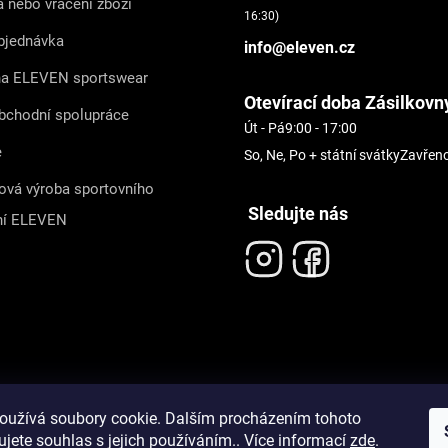
 nebo vrácení zboží
16:30)
bjednávka
info@eleven.cz
na ELEVEN sportswear
Otevírací doba Zásilkovn
bchodní spolupráce
Út - Pá
9:00 - 17:00
e
So, Ne, Po + státní svátky
Zavřen
ová výroba sportovního
Sledujte nás
ní ELEVEN
oužívá soubory cookie. Dalším procházením tohoto
jete souhlas s jejich používáním.. Více informací
zde
.