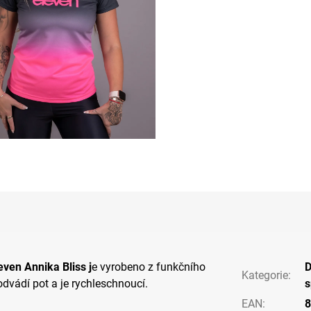
ven Annika Bliss j
e vyrobeno z funkčního
Kategorie
:
odvádí pot a je rychleschnoucí.
s
EAN
:
8