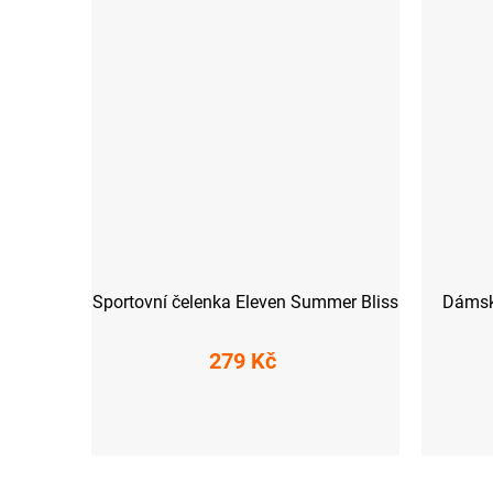
Sportovní čelenka Eleven Summer Bliss
Dámské
279 Kč
UNI
XS
S