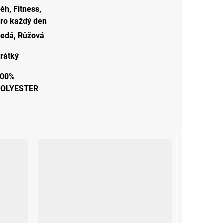
Běh
,
Fitness
,
ro každý den
Šedá
,
Růžová
rátký
100%
POLYESTER