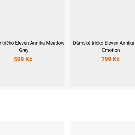
 tričko Eleven Annika Meadow
Dámské tričko Eleven Annika
Grey
Emotion
599 Kč
799 Kč
M
L
XL
XXL
3XL
XS
S
M
L
XL
XXL