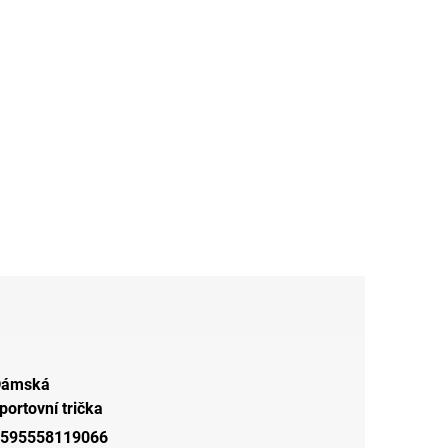
Dámská
portovní trička
595558119066