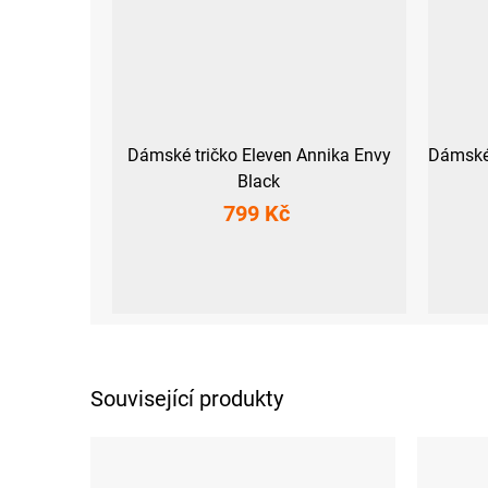
Dámské tričko Eleven Annika Envy
Dámské
Black
799 Kč
XS
S
M
L
XL
XXL
XS
S
Související produkty