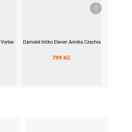
Další
produkt
 Vortex
Dámské tričko Eleven Annika Czechia
799 Kč
S
M
L
XL
XXL