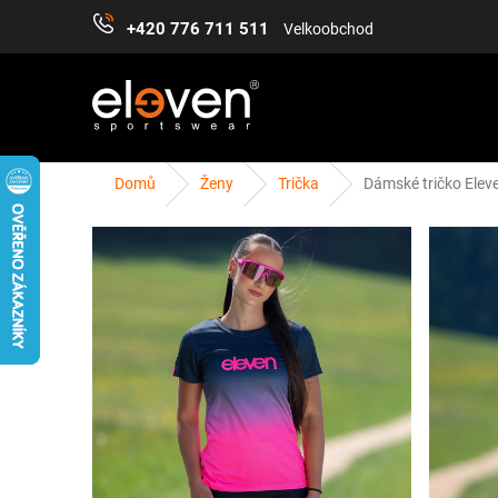
Přejít
+420 776 711 511
Velkoobchod
na
obsah
Domů
Ženy
Trička
Dámské tričko Eleve
ŽENY
MUŽI
DĚTI
DOPLŇKY
PŘÍS