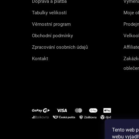
Doprava a platba
Výměna
Tabulky velikostí
Moje o
Věrnostní program
Prodej
Obchodní podmínky
Velkoo
Zpracování osobních údajů
Affiliat
Kontakt
Zakázk
obleče
Tento web p
Instagram
webu vyjadřu