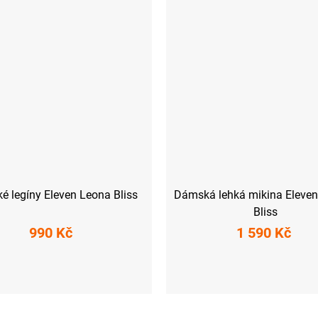
 legíny Eleven Leona Bliss
Dámská lehká mikina Eleven
Bliss
990 Kč
1 590 Kč
M
L
XL
XXL
XS
S
M
L
XL
XX