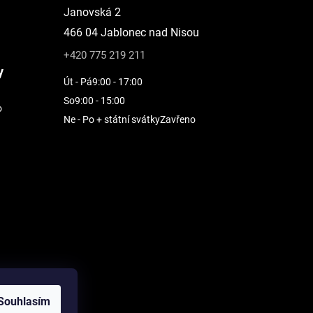
Janovská 2
466 04 Jablonec nad Nisou
+420 775 219 211
y
Út - Pá
9:00 - 17:00
So
9:00 - 15:00
o
Ne - Po + státní svátky
Zavřeno
Souhlasím