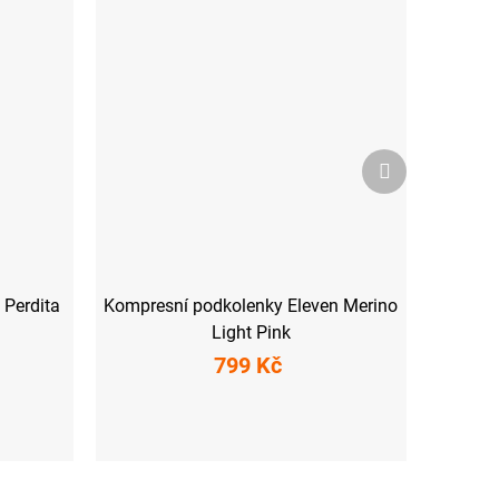
Další
produkt
 Perdita
Kompresní podkolenky Eleven Merino
Light Pink
799 Kč
L
S (36-39)
M-L (40-43)