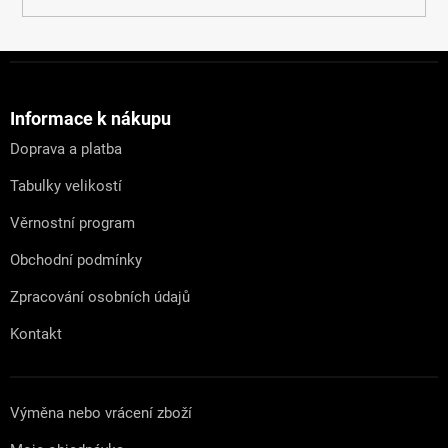
Z
á
p
a
Informace k nákupu
t
Doprava a platba
í
Tabulky velikostí
Věrnostní program
Obchodní podmínky
Zpracování osobních údajů
Kontakt
Výměna nebo vrácení zboží