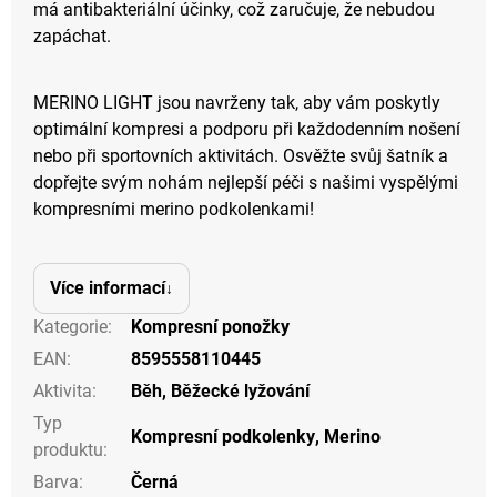
má antibakteriální účinky, což zaručuje, že nebudou
zapáchat.
MERINO LIGHT jsou navrženy tak, aby vám poskytly
optimální kompresi a podporu při každodenním nošení
nebo při sportovních aktivitách. Osvěžte svůj šatník a
dopřejte svým nohám nejlepší péči s našimi vyspělými
kompresními merino podkolenkami!
Více informací
Kategorie
:
Kompresní ponožky
EAN
:
8595558110445
Aktivita
:
Běh
,
Běžecké lyžování
Typ
Kompresní podkolenky
,
Merino
produktu
:
Barva
:
Černá