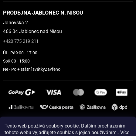
PRODEJNA JABLONEC N. NISOU
Janovská 2
466 04 Jablonec nad Nisou
+420 775 219 211
Út - Pá
9:00 - 17:00
So
9:00 - 15:00
Ne - Po + státní svátky
Zavřeno
Instagram
Tento web používá soubory cookie. Dalším procházením
tohoto webu vyjadřujete souhlas s jejich používáním.. Více