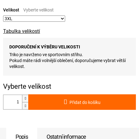
Měrná
cena:
Velikost
Tabulka velikostí
DOPORUČENÍ K VÝBĚRU VELIKOSTI
Triko je navrženo ve sportovním střihu.
Pokud máte rádi volnější oblečení, doporučujeme vybrat větší
velikost.
Přidat do košíku
Popis
Ostatní informace