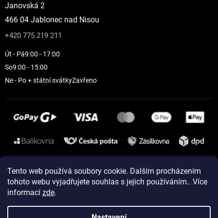
Janovská 2
466 04 Jablonec nad Nisou
+420 775 219 211
Út - Pá
9:00 - 17:00
So
9:00 - 15:00
Ne - Po + státní svátky
Zavřeno
Instagram
Tento web používá soubory cookie. Dalším procházením
tohoto webu vyjadřujete souhlas s jejich používáním.. Více
informací
zde
.
Vytvořil Shoptet
Nastavení