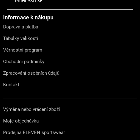
PŘIHLÁSIT SE
á
p
a
Informace k nákupu
t
Doprava a platba
í
Tabulky velikostí
Věrnostní program
Obchodní podmínky
Zpracování osobních údajů
Kontakt
Výměna nebo vrácení zboží
Moje objednávka
Prodejna ELEVEN sportswear