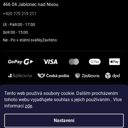
466 04 Jablonec nad Nisou
+420 775 219 211
Út - Pá
9:00 - 17:00
So
9:00 - 15:00
Ne - Po + státní svátky
Zavřeno
Instagram
Tento web používá soubory cookie. Dalším procházením
tohoto webu vyjadřujete souhlas s jejich používáním.. Více
informací
zde
.
Vytvořil Shoptet
Nastavení