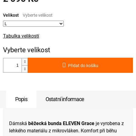
Měrná
cena:
Velikost
Tabulka velikostí
Přidat do košíku
Popis
Ostatní informace
Dámská
běžecká bunda ELEVEN Grace
je vyrobena z
lehkého materiálu z mikrovláken. Komfort při běhu