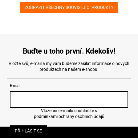
ZOBRAZIT VŠECHNY SOUVISEJÍCÍ PRODUKTY
Buďte u toho první. Kdekoliv!
Vložte svůj e-mail a my vám budeme zasílat informace o nových
produktech na našem e-shopu.
E-mail
Vložením e-mailu souhlasíte s
podmínkami ochrany osobních údajů
Z
PŘIHLÁSIT SE
á