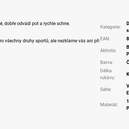
ké, dobře odvádí pot a rychle schne.
Kategorie
:
s
EAN
:
8
pro všechny druhy sportů, ale nezklame vás ani při
Aktivita
:
P
Barva
:
Č
Délka
K
rukávu
:
V
Série
:
E
Materiál
: