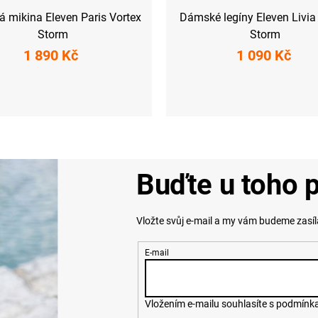
 mikina Eleven Paris Vortex
Dámské legíny Eleven Livia
Storm
Storm
1 890 Kč
1 090 Kč
M
L
XL
XXL
XS
S
M
L
XL
XX
Buďte u toho p
Vložte svůj e-mail a my vám budeme zasí
E-mail
Vložením e-mailu souhlasíte s
podmínka