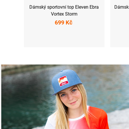
Dámský sportovní top Eleven Ebra
Dámská
Vortex Storm
699 Kč
XS
S
M
L
XL
XXL
XS
S