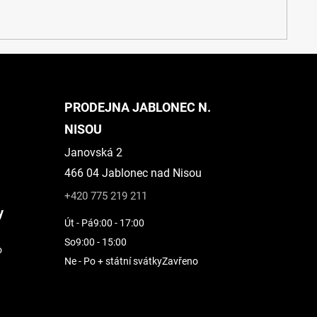
PRODEJNA JABLONEC N.
NISOU
Janovská 2
466 04 Jablonec nad Nisou
+420 775 219 211
y
Út - Pá
9:00 - 17:00
So
9:00 - 15:00
o
Ne - Po + státní svátky
Zavřeno