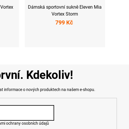
 Vortex
Dámská sportovní sukně Eleven Mia
Vortex Storm
799 Kč
L
XS
S
M
L
XL
XXL
rvní. Kdekoliv!
lat informace o nových produktech na našem e-shopu.
mi ochrany osobních údajů