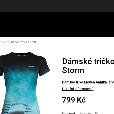
en Annika Vortex Storm
LUŠENSTVÍ
DÁRKOVÉ POUKAZY
DISCGOLF
SLEVY
Dámské tričko
Storm
Dámské triko Eleven Annika
je 
Detailní informace
799 Kč
Měrná
cena:
Velikost