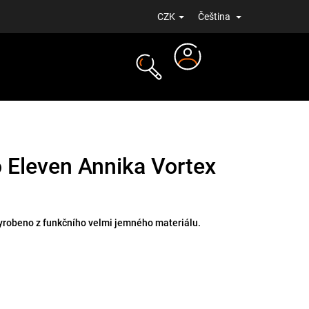
CZK
Čeština
Přihlášení
NOVINKY
 Eleven Annika Vortex
vyrobeno z funkčního velmi jemného materiálu.