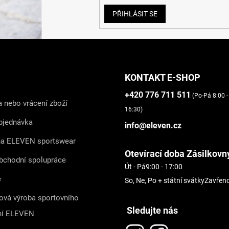
PŘIHLÁSIT SE
KONTAKT E-SHOP
+420 776 711 511
(Po-Pá 8:00 -
 nebo vrácení zboží
16:30)
bjednávka
info@eleven.cz
na ELEVEN sportswear
Otevírací doba Zásilkovn
bchodní spolupráce
Út - Pá
9:00 - 17:00
e
So, Ne, Po + státní svátky
Zavřen
ová výroba sportovního
Sledujte nás
ní ELEVEN