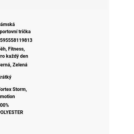
Dámská
portovní trička
595558119813
Běh
,
Fitness
,
ro každý den
erná
,
Zelená
rátký
ortex Storm,
motion
100%
POLYESTER