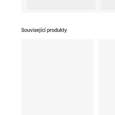
XS
S
M
L
XL
XXL
XS
S
Související produkty