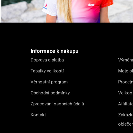
Z
á
p
a
t
Informace k nákupu
í
Doprava a platba
Výměna
Tabulky velikostí
Moje o
Věrnostní program
Prodej
Obchodní podmínky
Velkoo
Zpracování osobních údajů
Affiliat
Kontakt
Zakázk
obleče