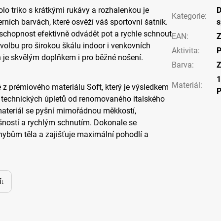
olo triko s krátkými rukávy a rozhalenkou je
Kategorie
:
ních barvách, které osvěží váš sportovní šatník.
s
schopnost efektivně odvádět pot a rychle schnout
EAN
:
Z
í volbu pro širokou škálu indoor i venkovních
Aktivita
:
P
eň je skvělým doplňkem i pro běžné nošení.
Barva
:
Z
Materiál
:
é z prémiového materiálu Soft, který je výsledkem
i technických úpletů od renomovaného italského
materiál se pyšní mimořádnou měkkostí,
šností a rychlým schnutím. Dokonale se
ybům těla a zajišťuje maximální pohodlí a
í