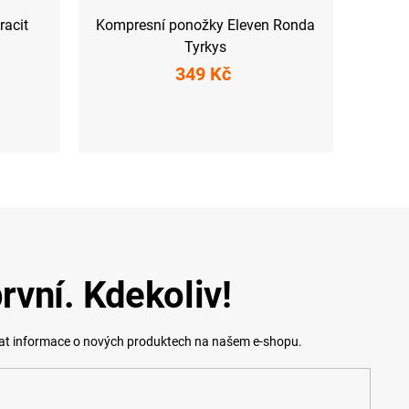
racit
Kompresní ponožky Eleven Ronda
Tyrkys
349 Kč
S (36-39)
M-L (40-43)
XL (44-47)
rvní. Kdekoliv!
lat informace o nových produktech na našem e-shopu.