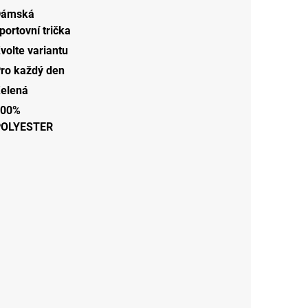
Dámská
portovní trička
volte variantu
ro každý den
elená
100%
POLYESTER