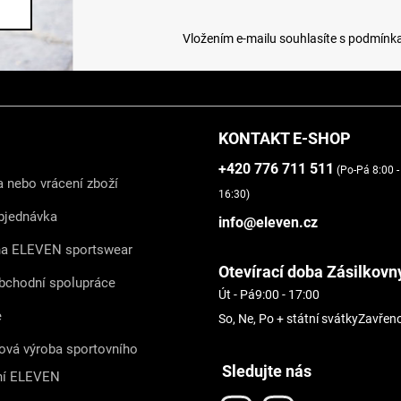
Vložením e-mailu souhlasíte s
podmínka
KONTAKT E-SHOP
+420 776 711 511
(Po-Pá 8:00 -
 nebo vrácení zboží
16:30)
bjednávka
info@eleven.cz
na ELEVEN sportswear
Otevírací doba Zásilkovn
bchodní spolupráce
Út - Pá
9:00 - 17:00
e
So, Ne, Po + státní svátky
Zavřen
ová výroba sportovního
Sledujte nás
ní ELEVEN