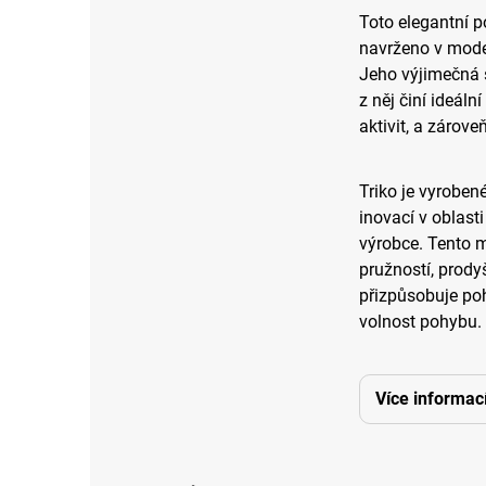
Toto elegantní p
navrženo v moder
Jeho výjimečná 
z něj činí ideáln
aktivit, a zárov
Triko je vyroben
inovací v oblast
výrobce. Tento 
pružností, prody
přizpůsobuje poh
volnost pohybu.
Více informac