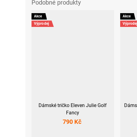
Akce
Akce
Výprodej
Výprode
Dámské tričko Eleven Julie Golf
Dámsk
Fancy
790 Kč