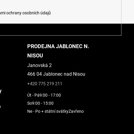
mi ochrany osobních údajů
PRODEJNA JABLONEC N.
NISOU
Janovská 2
466 04 Jablonec nad Nisou
+420 775 219 211
y
Út - Pá
9:00 - 17:00
So
9:00 - 15:00
o
Ne - Po + státní svátky
Zavřeno