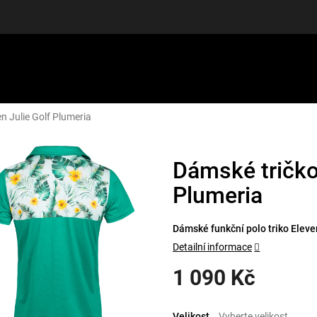
n Julie Golf Plumeria
LUŠENSTVÍ
DÁRKOVÉ POUKAZY
DISCGOLF
SLEVY
Dámské tričko
Plumeria
Dámské funkční polo triko Eleven
Detailní informace
1 090 Kč
Měrná
cena:
Velikost