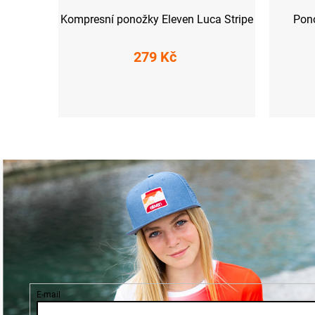
Kompresní ponožky Eleven Luca Stripe
Pon
279 Kč
M-L (40-43)
XL (44-47)
E-mail