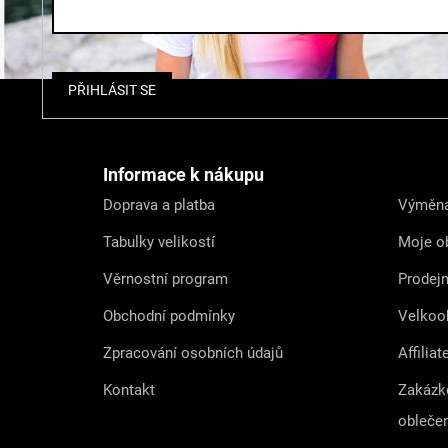
Z
PŘIHLÁSIT SE
á
p
a
t
Informace k nákupu
í
Doprava a platba
Výměna
Tabulky velikostí
Moje o
Věrnostní program
Prodej
Obchodní podmínky
Velkoo
Zpracování osobních údajů
Affiliat
Kontakt
Zakázk
obleče