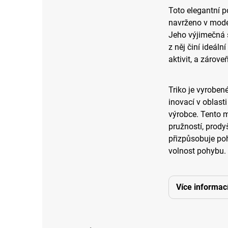
Toto elegantní p
navrženo v moder
Jeho výjimečná 
z něj činí ideáln
aktivit, a zárov
Triko je vyroben
inovací v oblast
výrobce. Tento 
pružností, prody
přizpůsobuje poh
volnost pohybu.
Více informac