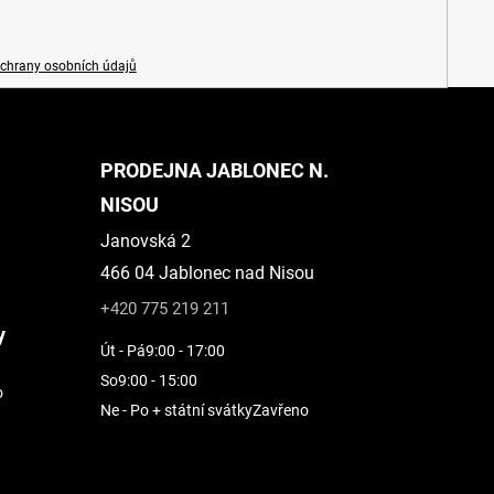
chrany osobních údajů
PRODEJNA JABLONEC N.
NISOU
Janovská 2
466 04 Jablonec nad Nisou
+420 775 219 211
y
Út - Pá
9:00 - 17:00
So
9:00 - 15:00
o
Ne - Po + státní svátky
Zavřeno