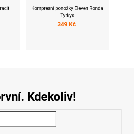
racit
Kompresní ponožky Eleven Ronda
Tyrkys
349 Kč
S (36-39)
M-L (40-43)
XL (44-47)
rvní. Kdekoliv!