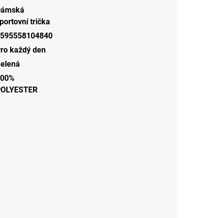
Dámská
portovní trička
595558104840
ro každý den
elená
100%
POLYESTER