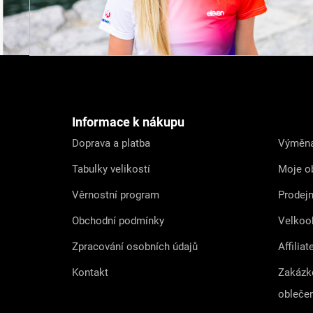
Z
á
p
a
t
Informace k nákupu
í
Doprava a platba
Výměna
Tabulky velikostí
Moje o
Věrnostní program
Prodej
Obchodní podmínky
Velkoo
Zpracování osobních údajů
Affiliat
Kontakt
Zakázk
obleče