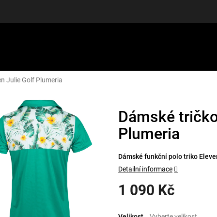
n Julie Golf Plumeria
LUŠENSTVÍ
DÁRKOVÉ POUKAZY
DISCGOLF
SLEVY
Dámské tričko
Plumeria
Dámské funkční polo triko Eleven
Detailní informace
1 090 Kč
Měrná
cena:
Velikost