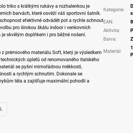
olo triko s krátkými rukávy a rozhalenkou je
Kategorie
:
ních barvách, které osvěží váš sportovní šatník.
s
schopnost efektivně odvádět pot a rychle schnout
EAN
:
8
í volbu pro širokou škálu indoor i venkovních
Aktivita
:
P
eň je skvělým doplňkem i pro běžné nošení.
Barva
:
Z
Materiál
:
é z prémiového materiálu Soft, který je výsledkem
i technických úpletů od renomovaného italského
materiál se pyšní mimořádnou měkkostí,
šností a rychlým schnutím. Dokonale se
ybům těla a zajišťuje maximální pohodlí a
í