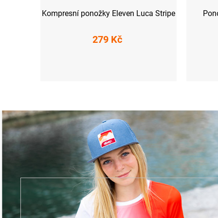
Kompresní ponožky Eleven Luca Stripe
Pon
279 Kč
M-L (40-43)
XL (44-47)