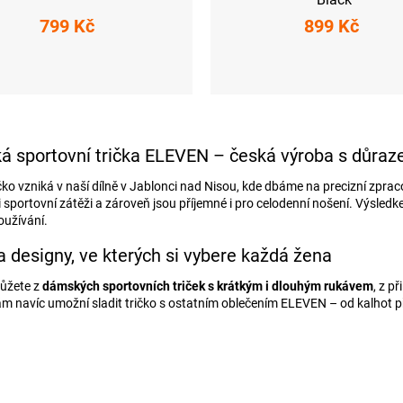
799 Kč
899 Kč
M
L
XL
XXL
S
M
L
XL
XXL
O
v
 sportovní trička ELEVEN – česká výroba s důraz
l
á
čko vzniká v naší dílně v Jablonci nad Nisou, kde dbáme na precizní zprac
d
ři sportovní zátěži a zároveň jsou příjemné i pro celodenní nošení. Výsled
a
užívání.
c
í
 a designy, ve kterých si vybere každá žena
p
r
můžete z
dámských sportovních triček s krátkým i dlouhým rukávem
, z p
v
k
ám navíc umožní sladit tričko s ostatním oblečením ELEVEN – od kalhot 
y
v
ý
p
i
s