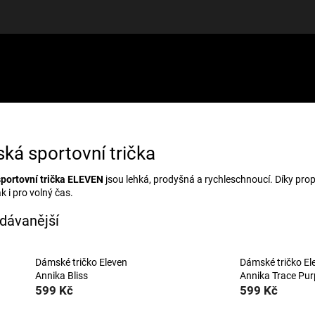
LUŠENSTVÍ
DÁRKOVÉ POUKAZY
DISCGOLF
SLEVY
ká sportovní trička
portovní trička ELEVEN
jsou lehká, prodyšná a rychleschnoucí. Díky pr
ak i pro volný čas.
dávanější
Dámské tričko Eleven
Dámské tričko El
Annika Bliss
Annika Trace Pur
599 Kč
599 Kč