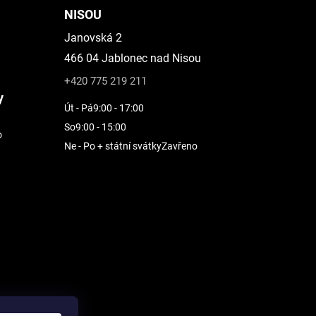
NISOU
Janovská 2
466 04 Jablonec nad Nisou
+420 775 219 211
y
Út - Pá
9:00 - 17:00
So
9:00 - 15:00
o
Ne - Po + státní svátky
Zavřeno