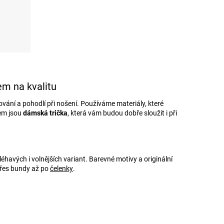
em na kvalitu
ování a pohodlí při nošení. Používáme materiály, které
kem jsou
dámská trička
, která vám budou dobře sloužit i při
řiléhavých i volnějších variant. Barevné motivy a originální
přes bundy až po
čelenky
.