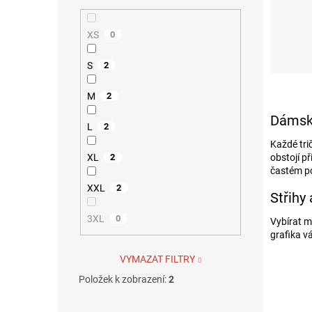
XS
0
S
S
2
M
2
Dámská
L
2
Každé tri
XL
obstojí p
2
častém po
XXL
2
Střihy
3XL
0
Vybírat 
grafika v
VYMAZAT FILTRY
Položek k zobrazení:
2