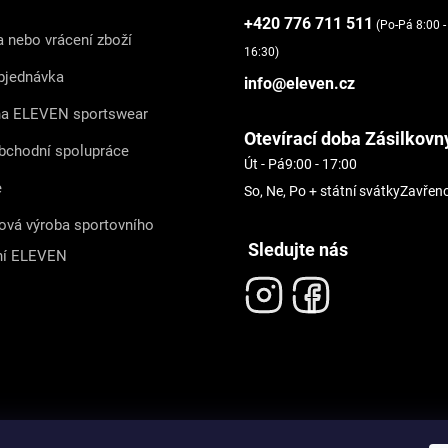
+420 776 711 511
(Po-Pá 8:00 -
 nebo vrácení zboží
16:30)
bjednávka
info@eleven.cz
na ELEVEN sportswear
Otevírací doba Zásilkovn
bchodní spolupráce
Út - Pá
9:00 - 17:00
e
So, Ne, Po + státní svátky
Zavřen
ová výroba sportovního
Sledujte nás
ní ELEVEN