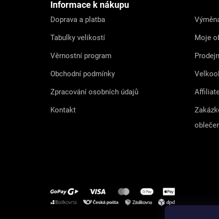
t
Informace k nákupu
í
Doprava a platba
Výměna
Tabulky velikostí
Moje o
Věrnostní program
Prodej
Obchodní podmínky
Velkoo
Zpracování osobních údajů
Affiliat
Kontakt
Zakázk
obleče