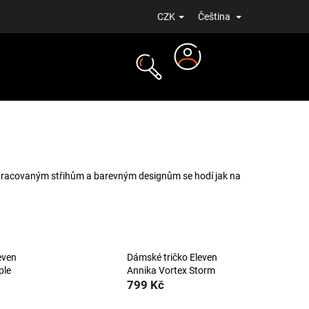
CZK
Čeština
Přihlášení
NOVINKY
opracovaným střihům a barevným designům se hodí jak na
even
Dámské tričko Eleven
ple
Annika Vortex Storm
799 Kč