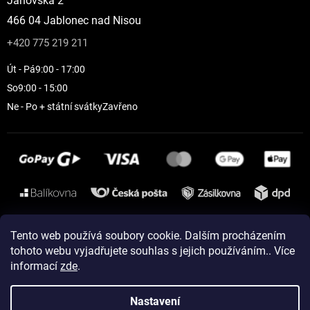
Janovská 2
466 04 Jablonec nad Nisou
+420 775 219 211
Út - Pá
9:00 - 17:00
So
9:00 - 15:00
Ne - Po + státní svátky
Zavřeno
Instagram
Tento web používá soubory cookie. Dalším procházením
tohoto webu vyjadřujete souhlas s jejich používáním.. Více
informací
zde
.
Vytvořil Shoptet
Nastavení