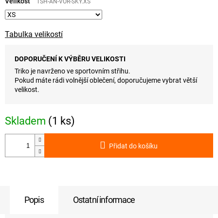
cena:
Velikost
TSH-AN-VOR-SKY.XS
Tabulka velikostí
DOPORUČENÍ K VÝBĚRU VELIKOSTI
Triko je navrženo ve sportovním střihu.
Pokud máte rádi volnější oblečení, doporučujeme vybrat větší
velikost.
Skladem
(1 ks)
Přidat do košíku
Popis
Ostatní informace