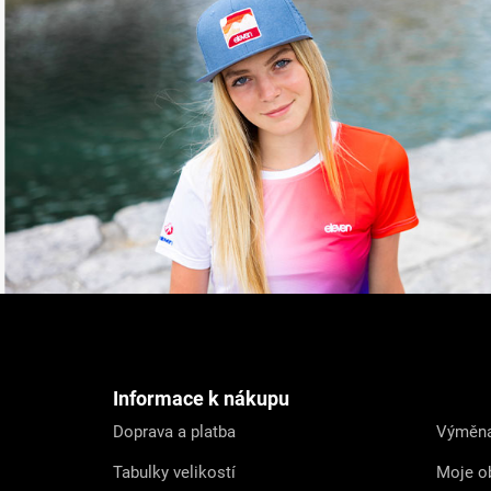
Z
á
p
a
t
Informace k nákupu
í
Doprava a platba
Výměna
Tabulky velikostí
Moje o