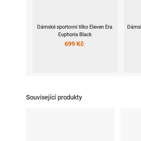
Dámské sportovní tílko Eleven Era
Dámský
Euphoria Black
699 Kč
XS
S
M
L
XL
XXL
XS
Související produkty