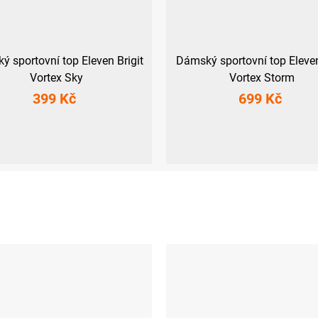
 sportovní top Eleven Brigit
Dámský sportovní top Eleve
Vortex Sky
Vortex Storm
399 Kč
699 Kč
M
L
XL
XS
S
M
L
XL
XXL