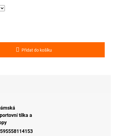
Přidat do košíku
Dámská
portovní tílka a
opy
595558114153