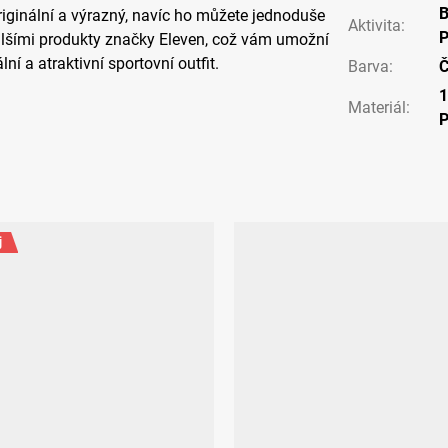
riginální a výrazný, navíc ho můžete jednoduše
Aktivita
:
P
lšími produkty značky Eleven, což vám umožní
ální a atraktivní sportovní outfit.
Barva
:
Č
Materiál
:
j