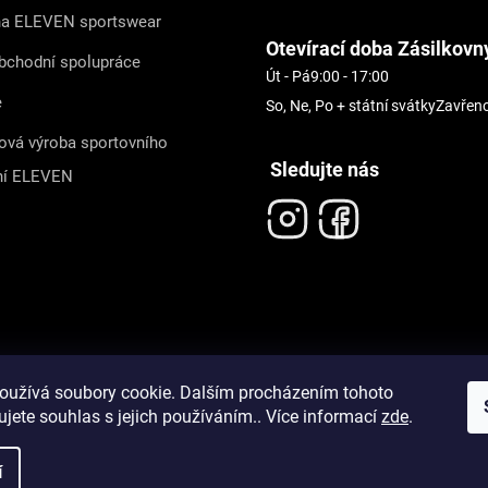
na ELEVEN sportswear
Otevírací doba Zásilkovn
bchodní spolupráce
Út - Pá
9:00 - 17:00
e
So, Ne, Po + státní svátky
Zavřen
ová výroba sportovního
Sledujte nás
ní ELEVEN
oužívá soubory cookie. Dalším procházením tohoto
jete souhlas s jejich používáním.. Více informací
zde
.
í
pravit nastavení cookies