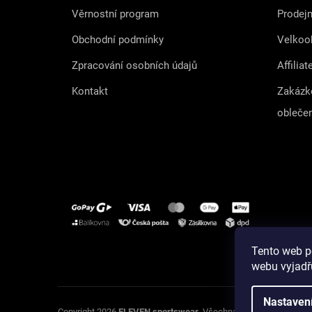
Věrnostní program
Prodej
Obchodní podmínky
Velkoo
Zpracování osobních údajů
Affiliat
Kontakt
Zakázk
obleče
Tento web p
Instagram
webu vyjadřu
Nastaven
U
Copyright 2026
ELEVEN sportswear
. Všechna práva vyhrazena.