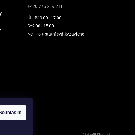
+420 775 219 211
y
Út - Pá
9:00 - 17:00
So
9:00 - 15:00
o
Ne - Po + státní svátky
Zavřeno
Souhlasím
Vytvořil Shoptet