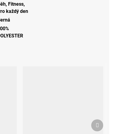
Běh
,
Fitness
,
ro každý den
erná
100%
POLYESTER
Další
produkt