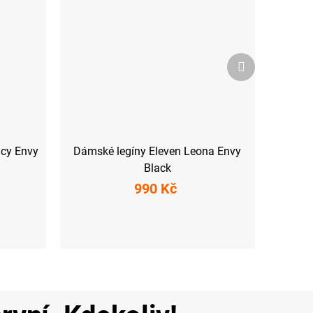
Další
produkt
ucy Envy
Dámské legíny Eleven Leona Envy
Black
990 Kč
L
XS
S
M
L
XL
XXL