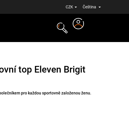
CZK
Čeština
Přihlášení
NOVINKY
vní top Eleven Brigit
 společníkem pro každou sportovně založenou ženu.