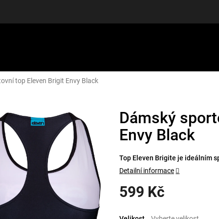
vní top Eleven Brigit Envy Black
LUŠENSTVÍ
DÁRKOVÉ POUKAZY
DISCGOLF
SLEVY
Dámský sporto
Envy Black
Top Eleven Brigite je ideálním
Detailní informace
599 Kč
Měrná
cena:
Velikost