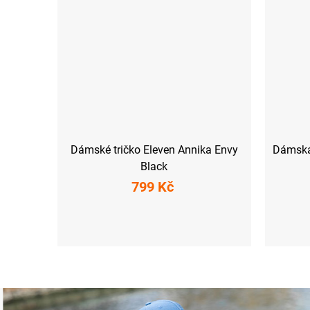
Dámské tričko Eleven Annika Envy
Dámská
Black
799 Kč
XS
S
M
L
XL
XXL
XS
S