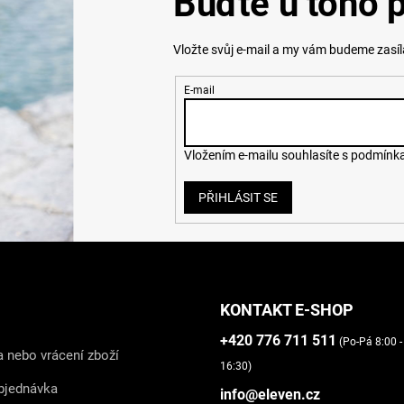
Buďte u toho p
Vložte svůj e-mail a my vám budeme zasí
E-mail
Vložením e-mailu souhlasíte s
podmínka
PŘIHLÁSIT SE
KONTAKT E-SHOP
+420 776 711 511
(Po-Pá 8:00 -
 nebo vrácení zboží
16:30)
bjednávka
info@eleven.cz