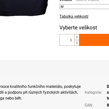
Tabulka velikostí
soce kvalitního funkčního materiálu, poskytuje
í a podporu při různých fyzických aktivitách,
Kategorie
:
s
jóga nebo běh.
t
EAN
:
8