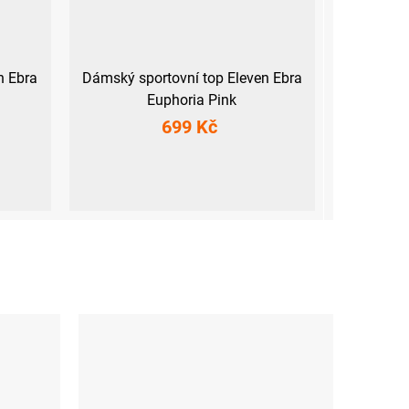
n Ebra
Dámský sportovní top Eleven Ebra
Euphoria Pink
699 Kč
XS
S
M
L
XL
XXL