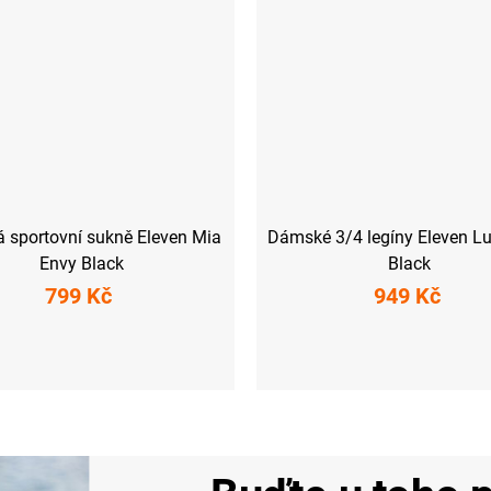
 sportovní sukně Eleven Mia
Dámské 3/4 legíny Eleven L
Envy Black
Black
799 Kč
949 Kč
M
L
XL
XXL
XS
S
M
L
XL
XX