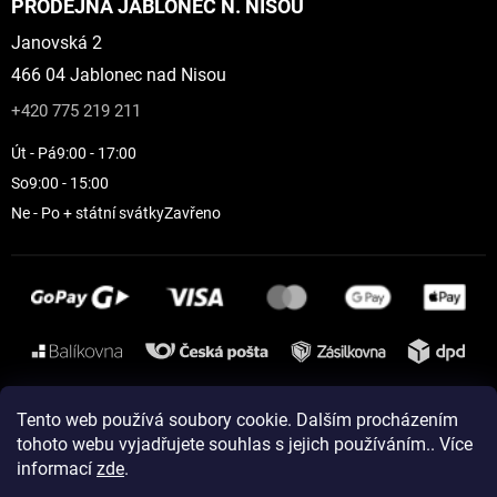
PRODEJNA JABLONEC N. NISOU
Janovská 2
466 04 Jablonec nad Nisou
+420 775 219 211
Út - Pá
9:00 - 17:00
So
9:00 - 15:00
Ne - Po + státní svátky
Zavřeno
Instagram
Tento web používá soubory cookie. Dalším procházením
tohoto webu vyjadřujete souhlas s jejich používáním.. Více
informací
zde
.