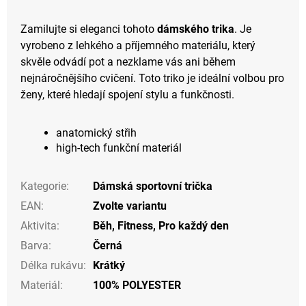
Zamilujte si eleganci tohoto
dámského trika
. Je
vyrobeno z lehkého a příjemného materiálu, který
skvěle odvádí pot a nezklame vás ani během
nejnáročnějšího cvičení. Toto triko je ideální volbou pro
ženy, které hledají spojení stylu a funkčnosti.
anatomický střih
high-tech funkční materiál
Kategorie
:
Dámská sportovní trička
EAN
:
Zvolte variantu
Aktivita
:
Běh
,
Fitness
,
Pro každý den
Barva
:
Černá
Délka rukávu
:
Krátký
Materiál
:
100% POLYESTER