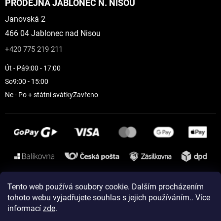
PRODEJNA JABLONEC N. NISOU
Janovská 2
466 04 Jablonec nad Nisou
+420 775 219 211
Út - Pá
9:00 - 17:00
So
9:00 - 15:00
Ne - Po + státní svátky
Zavřeno
Instagram
Tento web používá soubory cookie. Dalším procházením
tohoto webu vyjadřujete souhlas s jejich používáním.. Více
informací
zde
.