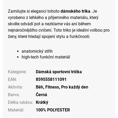
Zamilujte si eleganci tohoto
dámského trika
. Je
vyrobeno z lehkého a příjemného materiálu, který
skvěle odvádí pot a nezklame vás ani během
nejnáročnějšího cvičení. Toto triko je ideální volbou pro
ženy, které hledají spojení stylu a funkčnosti.
anatomický střih
high-tech funkční materiál
Kategorie
:
Dámská sportovní trička
EAN
:
8595558111091
Aktivita
:
Běh
,
Fitness
,
Pro každý den
Barva
:
Černá
Délka rukávu
:
Krátký
Materiál
:
100% POLYESTER