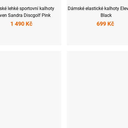
ké lehké sportovní kalhoty
Dámské elastické kalhoty Ele
ven Sandra Discgolf Pink
Black
1 490 Kč
699 Kč
M
L
XL
XXL
XS
S
M
L
XL
XXL