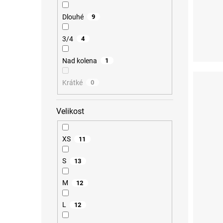
Dlouhé
9
3/4
4
S
Nad kolena
1
Krátké
0
Velikost
XS
11
S
13
M
12
L
12