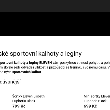
LUŠENSTVÍ
DÁRKOVÉ POUKAZY
DISCGOLF
SLEVY
é sportovní kalhoty a legíny
portovní kalhoty a legíny ELEVEN
vám poskytnou volnost pohybu a pohodl
m skvěle sedí, odvádějí vlhkost a přizpůsobí se tréninku i volnému času.
odlných
sportovních kalhot
.
dávanější
Šortky Eleven Lisbeth
Mini šortky Eleve
Euphoria Black
Euphoria Black
799 Kč
699 Kč