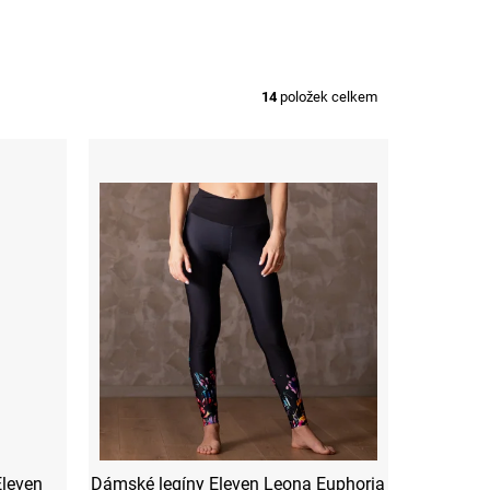
14
položek celkem
Eleven
Dámské legíny Eleven Leona Euphoria