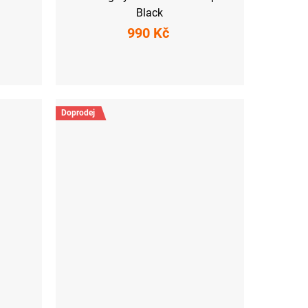
Black
990 Kč
XS
S
M
L
XL
XXL
Doprodej