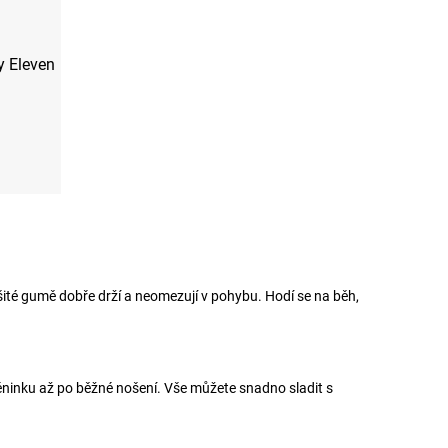
y Eleven
šité gumě dobře drží a neomezují v pohybu. Hodí se na běh,
tréninku až po běžné nošení. Vše můžete snadno sladit s