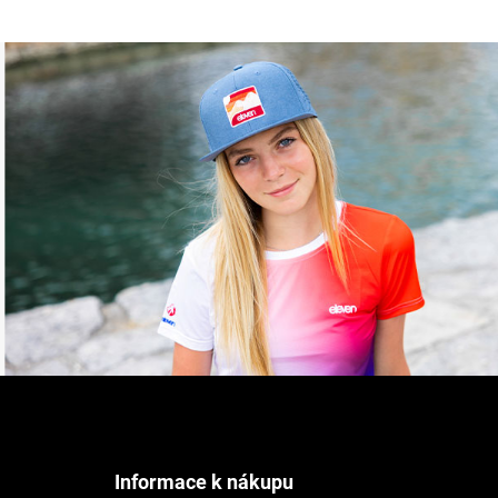
Z
á
p
a
t
Informace k nákupu
í