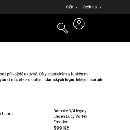
CZK
Čeština
Přihlášení
NOVINKY
í při každé aktivitě. Díky elastickým a funkčním
 Vybírat můžete z dlouhých
dámských legín
, lehkých
šortek
Dámské 3/4 legíny
n Laura
Eleven Lucy Vortex
Emotion
599 Kč