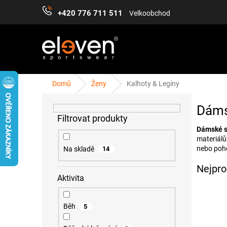
Přejít
+420 776 711 511
Velkoobchod
na
obsah
Domů
Ženy
Kalhoty & Legíny
P
ŽENY
MUŽI
DĚTI
DOPLŇKY
PŘÍS
o
Dámsk
s
t
Dámské s
r
materiálů
a
nebo poh
Na skladě
14
n
Nejpro
n
Aktivita
í
p
a
Běh
5
n
e