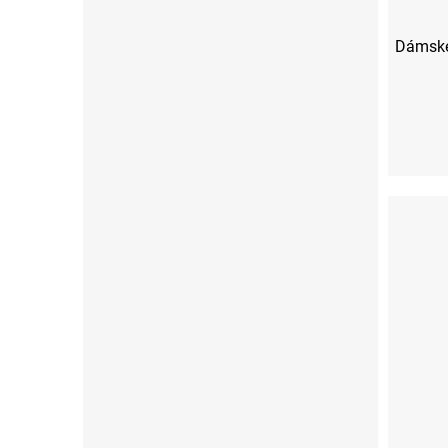
Dámské 
XS
S