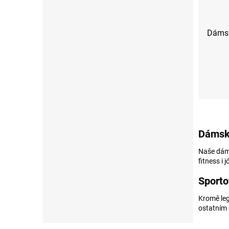
Dámsk
XS
S
Dámské
Naše dáms
fitness i 
Sporto
Kromě leg
ostatním 