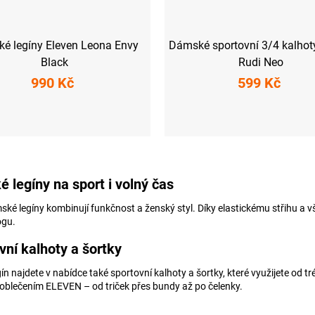
é legíny Eleven Leona Envy
Dámské sportovní 3/4 kalhot
Black
Rudi Neo
990 Kč
599 Kč
M
L
XL
XXL
XS
O
v
 legíny na sport i volný čas
l
á
ké legíny kombinují funkčnost a ženský styl. Díky elastickému střihu a v
d
jógu.
a
c
vní kalhoty a šortky
í
p
ín najdete v nabídce také sportovní kalhoty a šortky, které využijete od 
r
oblečením ELEVEN – od triček přes bundy až po čelenky.
v
k
y