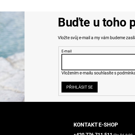
v
ý
p
Buďte u toho p
i
s
u
Vložte svůj e-mail a my vám budeme zasí
E-mail
Vložením e-mailu souhlasíte s
podmínka
PŘIHLÁSIT SE
KONTAKT E-SHOP
+420 776 711 511