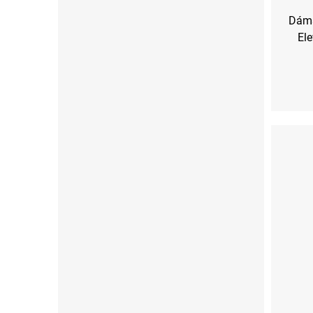
Dáms
Ele
S