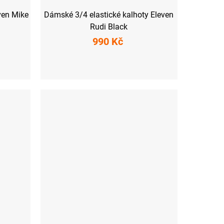
ven Mike
Dámské 3/4 elastické kalhoty Eleven
Rudi Black
990 Kč
XS
S
M
L
XL