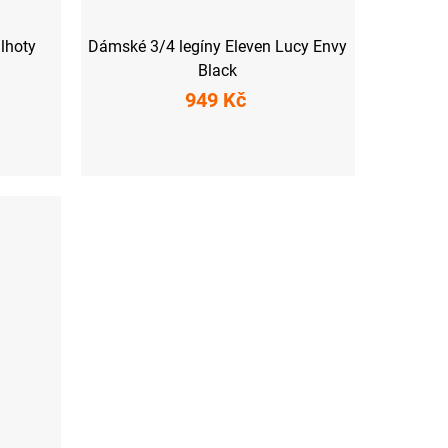
lhoty
Dámské 3/4 legíny Eleven Lucy Envy
Black
949 Kč
XS
S
M
L
XL
XXL