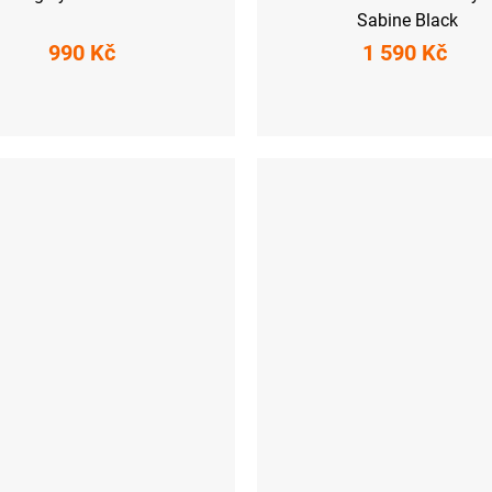
Sabine Black
990 Kč
1 590 Kč
M
L
XL
XXL
XS
S
M
L
XL
XXL