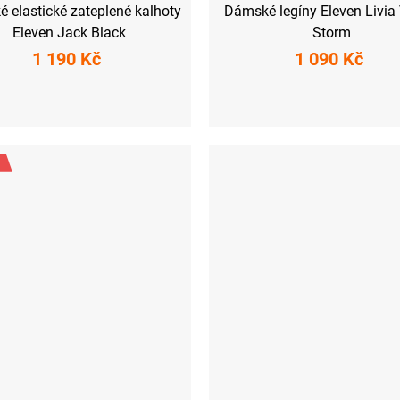
 elastické zateplené kalhoty
Dámské legíny Eleven Livia
Eleven Jack Black
Storm
1 190 Kč
1 090 Kč
M
L
XL
XXL
XS
S
M
L
XL
XXL