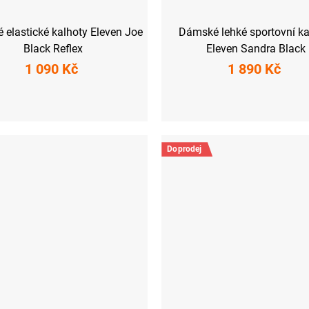
elastické kalhoty Eleven Joe
Dámské lehké sportovní ka
Black Reflex
Eleven Sandra Black
1 090 Kč
1 890 Kč
M
L
XL
XXL
XS
S
M
L
XL
XXL
Doprodej