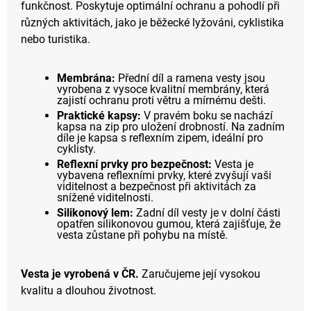
funkčnost. Poskytuje optimální ochranu a pohodlí při
různých aktivitách, jako je běžecké lyžováni, cyklistika
nebo turistika.
Membrána:
Přední díl a ramena vesty jsou
vyrobena z vysoce kvalitní membrány, která
zajistí ochranu proti větru a mírnému dešti.
Praktické kapsy:
V pravém boku se nachází
kapsa na zip pro uložení drobností. Na zadním
díle je kapsa s reflexním zipem, ideální pro
cyklisty.
Reflexní prvky pro bezpečnost:
Vesta je
vybavena reflexními prvky, které zvyšují vaši
viditelnost a bezpečnost při aktivitách za
snížené viditelnosti.
Silikonový lem:
Zadní díl vesty je v dolní části
opatřen silikonovou gumou, která zajišťuje, že
vesta zůstane při pohybu na místě.
Vesta je vyrobená v ČR.
Zaručujeme její vysokou
kvalitu a dlouhou životnost.