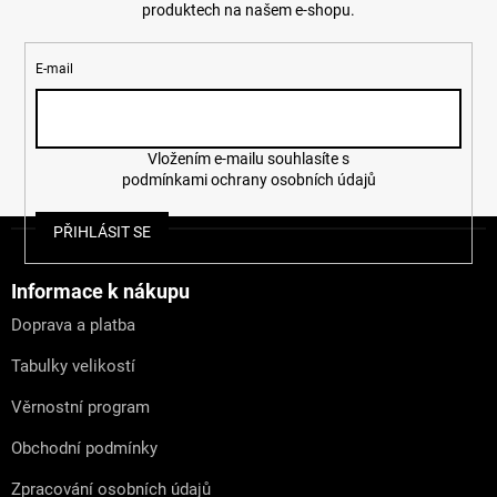
produktech na našem e-shopu.
E-mail
Vložením e-mailu souhlasíte s
podmínkami ochrany osobních údajů
Z
PŘIHLÁSIT SE
á
p
a
Informace k nákupu
t
Doprava a platba
í
Tabulky velikostí
Věrnostní program
Obchodní podmínky
Zpracování osobních údajů