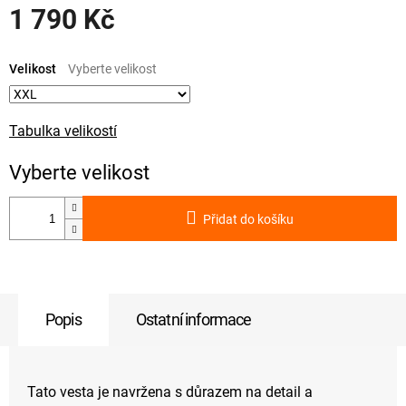
1 790 Kč
Měrná
cena:
Velikost
Tabulka velikostí
Přidat do košíku
Popis
Ostatní informace
Tato vesta je navržena s důrazem na detail a