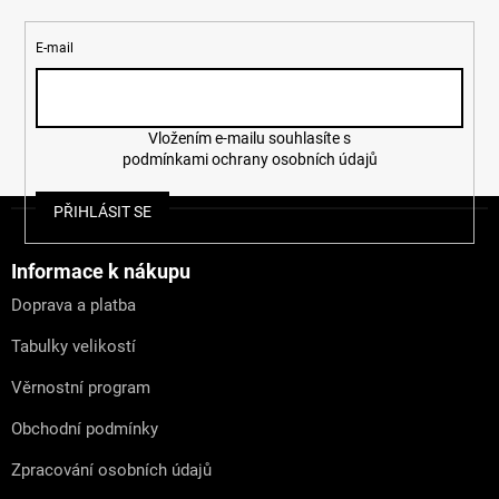
E-mail
Vložením e-mailu souhlasíte s
podmínkami ochrany osobních údajů
Z
PŘIHLÁSIT SE
á
p
a
Informace k nákupu
t
Doprava a platba
í
Tabulky velikostí
Věrnostní program
Obchodní podmínky
Zpracování osobních údajů