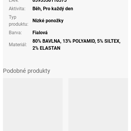
EAN
:
8595558118373
Aktivita
:
Běh
,
Pro každý den
Typ
Nízké ponožky
produktu
:
Barva
:
Fialová
80% BAVLNA, 13% POLYAMID, 5% SILTEX,
Materiál
:
2% ELASTAN