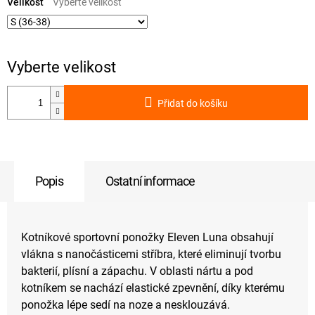
cena:
Velikost
Přidat do košíku
Popis
Ostatní informace
Kotníkové sportovní ponožky Eleven Luna obsahují
vlákna s nanočásticemi stříbra, které eliminují tvorbu
bakterií, plísní a zápachu. V oblasti nártu a pod
kotníkem se nachází elastické zpevnění, díky kterému
ponožka lépe sedí na noze a nesklouzává.