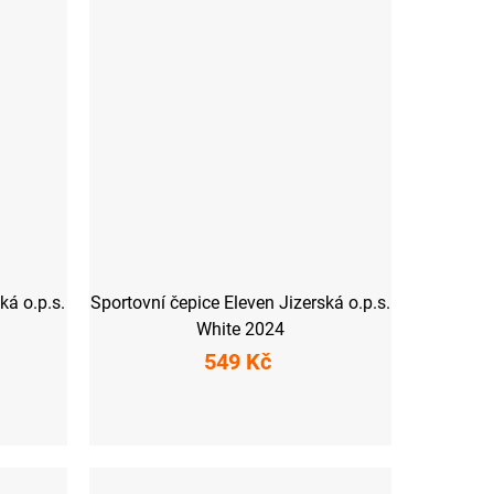
ká o.p.s.
Sportovní čepice Eleven Jizerská o.p.s.
White 2024
549 Kč
S
M
L