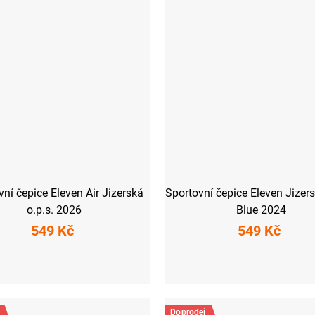
ní čepice Eleven Air Jizerská
Sportovní čepice Eleven Jizers
o.p.s. 2026
Blue 2024
549 Kč
549 Kč
S
M
L
S
M
Doprodej