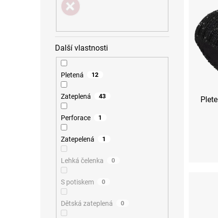
r
u
o
k
d
t
u
ů
k
Další vlastnosti
t
ů
Pletená
12
Zateplená
43
Plet
Perforace
1
Zatepelená
1
Lehká čelenka
0
S potiskem
0
Dětská zateplená
0