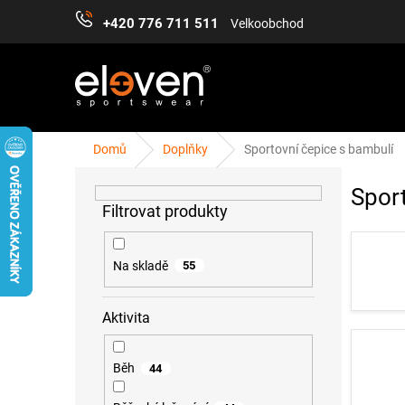
Přejít
+420 776 711 511
Velkoobchod
na
obsah
Domů
Doplňky
Sportovní čepice s bambulí
P
ŽENY
MUŽI
DĚTI
DOPLŇKY
PŘÍS
o
Spor
s
t
r
a
Na skladě
55
n
n
Aktivita
í
p
a
Běh
44
n
e