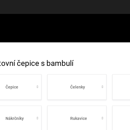
LUŠENSTVÍ
DÁRKOVÉ POUKAZY
DISCGOLF
SLEVY
tovní čepice s bambulí
Čepice
Čelenky
Nákrčníky
Rukavice