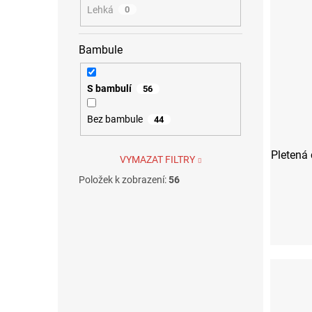
Lehká
0
Bambule
S bambulí
56
Bez bambule
44
Pletená 
VYMAZAT FILTRY
Položek k zobrazení:
56