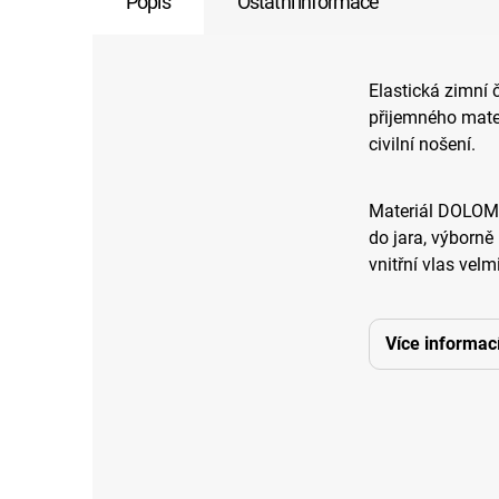
Popis
Ostatní informace
Elastická zimní 
přijemného mater
civilní nošení.
Materiál DOLOMI
do jara, výborně
vnitřní vlas velm
Více informac