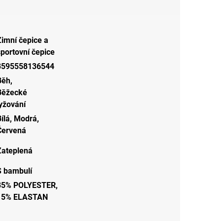
Zimní čepice a
sportovní čepice
8595558136544
Běh
,
Běžecké
lyžování
ílá
,
Modrá
,
Červená
Zateplená
S bambulí
85% POLYESTER,
15% ELASTAN