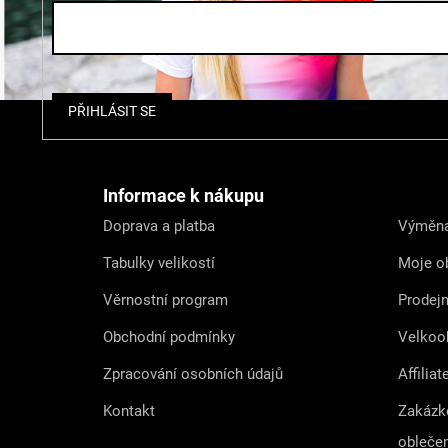
Z
PŘIHLÁSIT SE
á
p
a
t
Informace k nákupu
í
Doprava a platba
Výměna
Tabulky velikostí
Moje o
Věrnostní program
Prodej
Obchodní podmínky
Velkoo
Zpracování osobních údajů
Affiliat
Kontakt
Zakázk
obleče