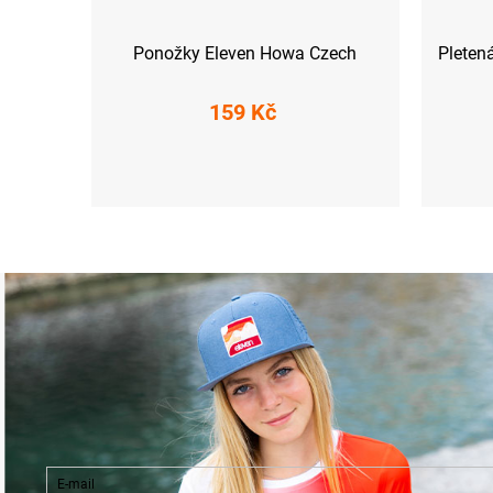
Ponožky Eleven Howa Czech
Pleten
159 Kč
M (39-41)
L (42-44)
E-mail