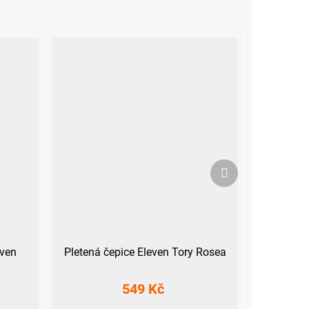
Další
produkt
Sven
Pletená čepice Eleven Tory Rosea
549 Kč