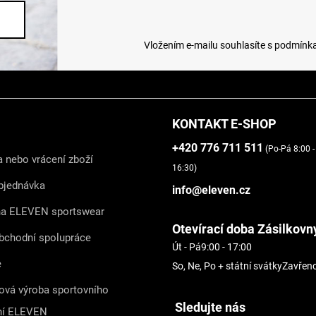
Vložením e-mailu souhlasíte s
podmínka
KONTAKT E-SHOP
+420 776 711 511
(Po-Pá 8:00 -
 nebo vrácení zboží
16:30)
bjednávka
info@eleven.cz
na ELEVEN sportswear
Otevírací doba Zásilkovn
bchodní spolupráce
Út - Pá
9:00 - 17:00
e
So, Ne, Po + státní svátky
Zavřen
ová výroba sportovního
Sledujte nás
ní ELEVEN