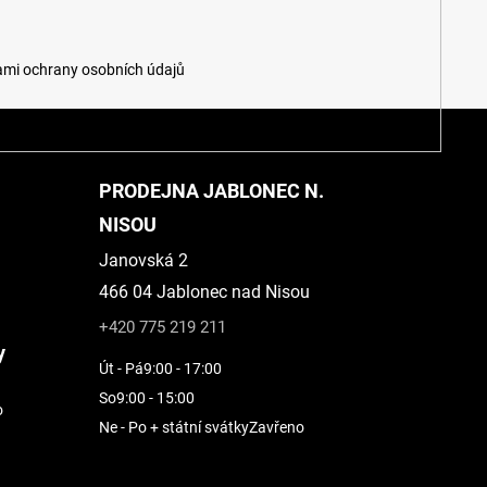
mi ochrany osobních údajů
PRODEJNA JABLONEC N.
NISOU
Janovská 2
466 04 Jablonec nad Nisou
+420 775 219 211
y
Út - Pá
9:00 - 17:00
So
9:00 - 15:00
o
Ne - Po + státní svátky
Zavřeno