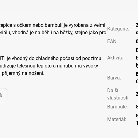
čepice s očkem nebo bambulí je vyrobena z velmi
Kategorie
:
iálu, vhodná je na běh i na běžky, stejně jako pro
EAN
:
Aktivita
:
TI je vhodný do chladného počasí od podzimu
 udržuje tělesnou teplotu a na rubu má vysoký
i příjemný na nošení.
B
Barva
:
Další
í
vlastnosti
:
Bambule
:
Materiál
: