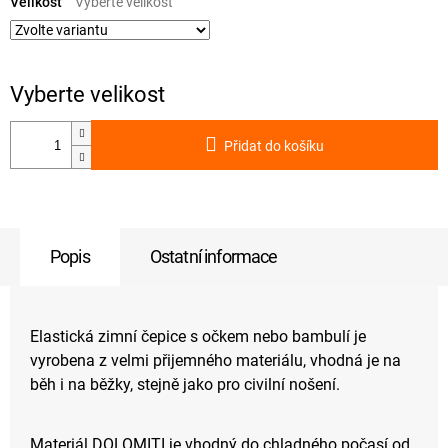
cena:
Velikost
Přidat do košíku
Popis
Ostatní informace
Elastická zimní čepice s očkem nebo bambulí je
vyrobena z velmi přijemného materiálu, vhodná je na
běh i na běžky, stejně jako pro civilní nošení.
Materiál DOLOMITI je vhodný do chladného počasí od