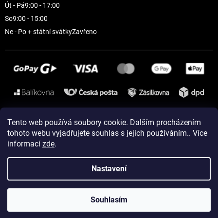
Út - Pá
9:00 - 17:00
So
9:00 - 15:00
Ne - Po + státní svátky
Zavřeno
Instagram
Tento web používá soubory cookie. Dalším procházením
tohoto webu vyjadřujete souhlas s jejich používáním.. Více
informací
zde
.
Vytvořil Shoptet
Nastavení
Copyright 2026
ELEVEN sportswear
. Všechna práva vyhrazena.
Souhlasím
Upravit nastavení cookies