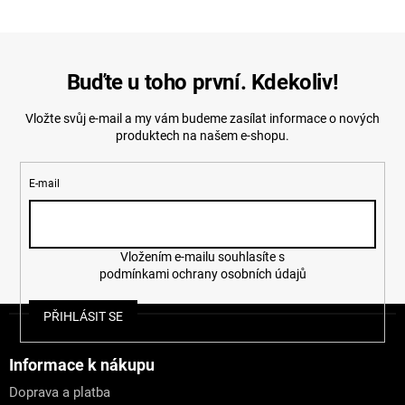
Buďte u toho první. Kdekoliv!
Vložte svůj e-mail a my vám budeme zasílat informace o nových
produktech na našem e-shopu.
E-mail
Vložením e-mailu souhlasíte s
podmínkami ochrany osobních údajů
Z
PŘIHLÁSIT SE
á
p
a
Informace k nákupu
t
Doprava a platba
í