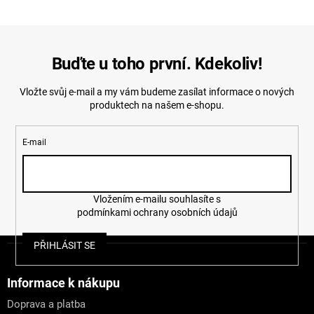
Buďte u toho první. Kdekoliv!
Vložte svůj e-mail a my vám budeme zasílat informace o nových
produktech na našem e-shopu.
E-mail
Vložením e-mailu souhlasíte s
podmínkami ochrany osobních údajů
Z
PŘIHLÁSIT SE
á
p
a
Informace k nákupu
t
Doprava a platba
í