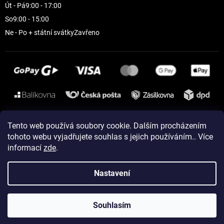
Út - Pá
9:00 - 17:00
So
9:00 - 15:00
Ne - Po + státní svátky
Zavřeno
Instagram
Tento web používá soubory cookie. Dalším procházením
tohoto webu vyjadřujete souhlas s jejich používáním.. Více
informací
zde
.
Vytvořil Shoptet
Nastavení
Copyright 2026
ELEVEN sportswear
. Všechna práva vyhrazena.
Souhlasím
Upravit nastavení cookies