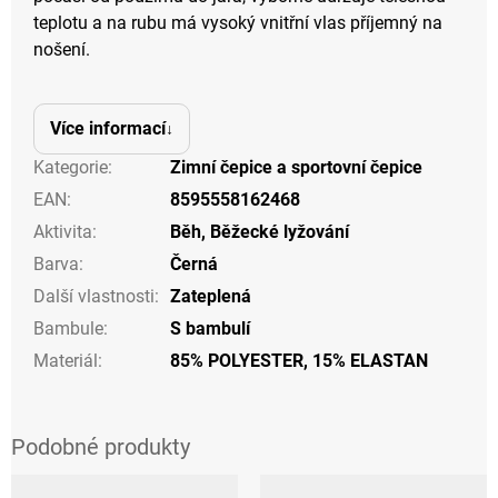
teplotu a na rubu má vysoký vnitřní vlas příjemný na
nošení.
Více informací
Kategorie
:
Zimní čepice a sportovní čepice
EAN
:
8595558162468
Aktivita
:
Běh
,
Běžecké lyžování
Barva
:
Černá
Další vlastnosti
:
Zateplená
Bambule
:
S bambulí
Materiál
:
85% POLYESTER, 15% ELASTAN