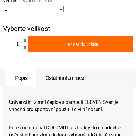
cena:
Velikost
Přidat do košíku
Popis
Ostatní informace
Univerzální zimní čepice s bambulí ELEVEN Sven je
vhodná pro sportovní použití i civilní nošení.
Funkční materiál DOLOMITI je vhodný do chladného
počasí od podzimu do jara, výborně udržuje tělesnou