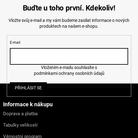
Buďte u toho první. Kdekoliv!
Vložte svůj e-mail a my vám budeme zasílat informace o nových
produktech na našem e-shopu.
E-mail
Vložením e-mailu souhlasíte s
podmínkami ochrany osobních údajů
Z
PŘIHLÁSIT SE
á
p
a
Informace k nákupu
t
Doprava a platba
í
Tabulky velikostí
Věrnostní program