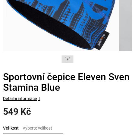
1/3
Sportovní čepice Eleven Sven
Stamina Blue
Detailní informace
549 Kč
Měrná
cena:
Velikost