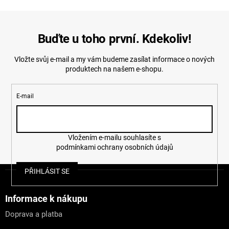
Buďte u toho první. Kdekoliv!
Vložte svůj e-mail a my vám budeme zasílat informace o nových
produktech na našem e-shopu.
E-mail
Vložením e-mailu souhlasíte s
podmínkami ochrany osobních údajů
Z
PŘIHLÁSIT SE
á
p
a
Informace k nákupu
t
Doprava a platba
í