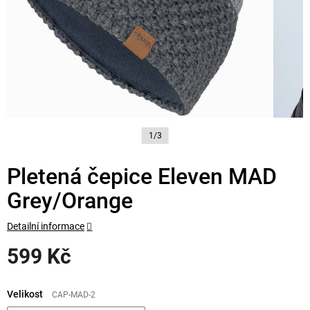
1/3
Pletená čepice Eleven MAD
Grey/Orange
Detailní informace
599 Kč
Měrná
cena:
Velikost
CAP-MAD-2