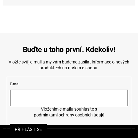
Buďte u toho první. Kdekoliv!
Vložte svůj e-mail a my vám budeme zasílat informace o nových
produktech na našem e-shopu.
E-mail
Vložením e-mailu souhlasíte s
podmínkami ochrany osobních údajů
Z
PŘIHLÁSIT SE
á