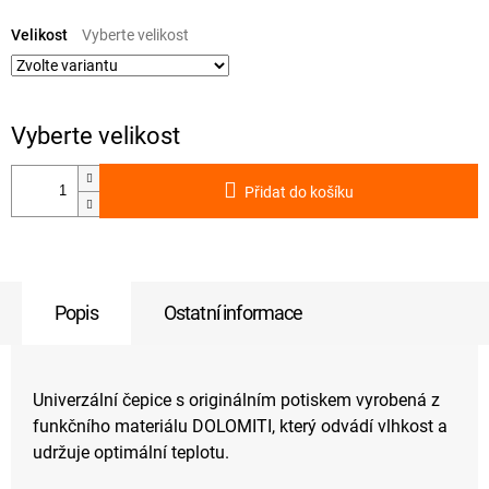
Měrná
cena:
Velikost
Přidat do košíku
Popis
Ostatní informace
Univerzální čepice s originálním potiskem vyrobená z
funkčního materiálu DOLOMITI, který odvádí vlhkost a
udržuje optimální teplotu.