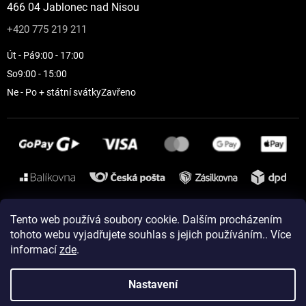
466 04 Jablonec nad Nisou
+420 775 219 211
Út - Pá
9:00 - 17:00
So
9:00 - 15:00
Ne - Po + státní svátky
Zavřeno
Instagram
Tento web používá soubory cookie. Dalším procházením
tohoto webu vyjadřujete souhlas s jejich používáním.. Více
informací
zde
.
Vytvořil Shoptet
Nastavení