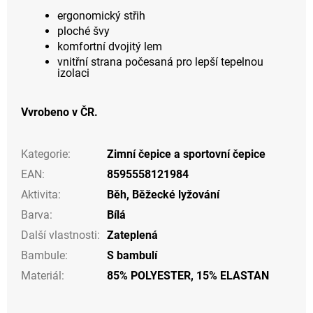
ergonomický střih
ploché švy
komfortní dvojitý lem
vnitřní strana počesaná pro lepší tepelnou
izolaci
Vvrobeno v ČR.
Kategorie
:
Zimní čepice a sportovní čepice
EAN
:
8595558121984
Aktivita
:
Běh
,
Běžecké lyžování
Barva
:
Bílá
Další vlastnosti
:
Zateplená
Bambule
:
S bambulí
Materiál
:
85% POLYESTER, 15% ELASTAN