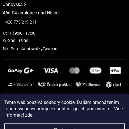
Janovská 2
466 04 Jablonec nad Nisou
+420 775 219 211
Út - Pá
9:00 - 17:00
So
9:00 - 15:00
Ne - Po + státní svátky
Zavřeno
Instagram
Tento web používá soubory cookie. Dalším procházením
tohoto webu vyjadřujete souhlas s jejich používáním.. Více
informací
zde
.
Vytvořil Shoptet