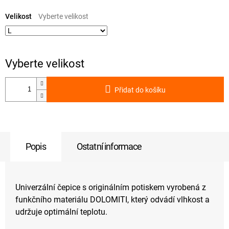
Měrná
cena:
Velikost
Přidat do košíku
Popis
Ostatní informace
Univerzální čepice s originálním potiskem vyrobená z
funkčního materiálu DOLOMITI, který odvádí vlhkost a
udržuje optimální teplotu.