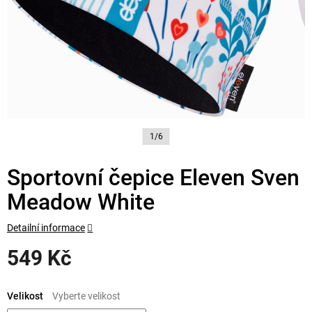
1/6
Sportovní čepice Eleven Sven
Meadow White
Detailní informace
549 Kč
Měrná
cena:
Velikost