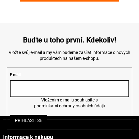
Buďte u toho první. Kdekoliv!
Vložte svůj e-mail a my vám budeme zasílat informace o nových
produktech na našem e-shopu.
E-mail
Vložením e-mailu souhlasíte s
podmínkami ochrany osobních údajů
Z
PŘIHLÁSIT SE
á
p
a
Informace k nákupu