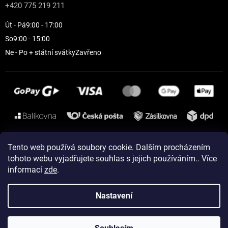
+420 775 219 211
Út - Pá
9:00 - 17:00
So
9:00 - 15:00
Ne - Po + státní svátky
Zavřeno
Instagram
Tento web používá soubory cookie. Dalším procházením
tohoto webu vyjadřujete souhlas s jejich používáním.. Více
informací
zde
.
Vytvořil Shoptet
Nastavení
Copyright 2026
ELEVEN sportswear
. Všechna práva vyhrazena.