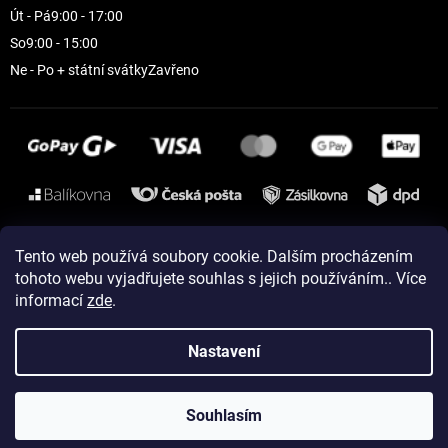
Út - Pá
9:00 - 17:00
So
9:00 - 15:00
Ne - Po + státní svátky
Zavřeno
Instagram
Tento web používá soubory cookie. Dalším procházením
tohoto webu vyjadřujete souhlas s jejich používáním.. Více
informací
zde
.
Vytvořil Shoptet
Nastavení
Copyright 2026
ELEVEN sportswear
. Všechna práva vyhrazena.
Souhlasím
Upravit nastavení cookies