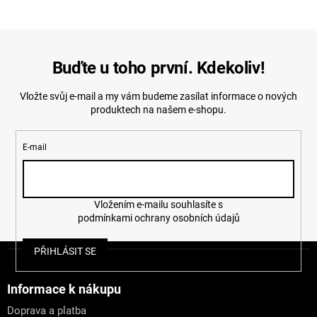
Buďte u toho první. Kdekoliv!
Vložte svůj e-mail a my vám budeme zasílat informace o nových
produktech na našem e-shopu.
E-mail
Vložením e-mailu souhlasíte s
podmínkami ochrany osobních údajů
Z
PŘIHLÁSIT SE
á
p
a
Informace k nákupu
t
Doprava a platba