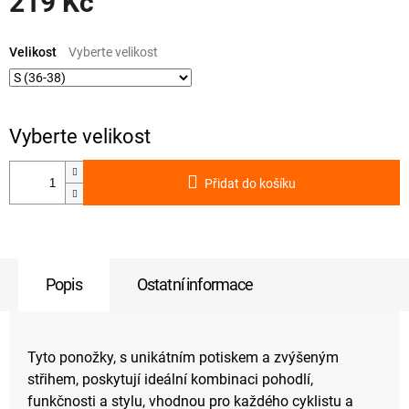
219 Kč
Měrná
cena:
Velikost
Přidat do košíku
Popis
Ostatní informace
Tyto ponožky, s unikátním potiskem a zvýšeným
střihem, poskytují ideální kombinaci pohodlí,
funkčnosti a stylu, vhodnou pro každého cyklistu a