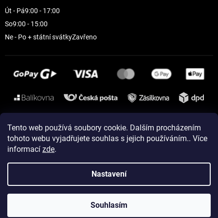
Út - Pá
9:00 - 17:00
So
9:00 - 15:00
Ne - Po + státní svátky
Zavřeno
Instagram
Tento web používá soubory cookie. Dalším procházením
tohoto webu vyjadřujete souhlas s jejich používáním.. Více
informací
zde
.
Vytvořil Shoptet
Nastavení
Copyright 2026
ELEVEN sportswear
. Všechna práva vyhrazena.
Souhlasím
Upravit nastavení cookies