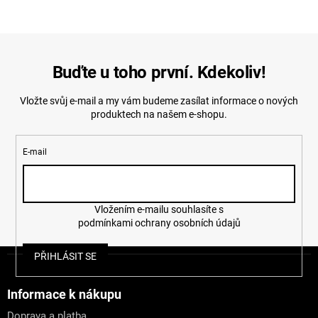
Buďte u toho první. Kdekoliv!
Vložte svůj e-mail a my vám budeme zasílat informace o nových
produktech na našem e-shopu.
E-mail
Vložením e-mailu souhlasíte s
podmínkami ochrany osobních údajů
Z
PŘIHLÁSIT SE
á
p
a
Informace k nákupu
t
Doprava a platba