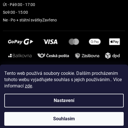
Út - Pá
9:00 - 17:00
So
9:00 - 15:00
Ne - Po + státní svátky
Zavřeno
Instagram
Tento web používá soubory cookie. Dalším procházením
tohoto webu vyjadřujete souhlas s jejich používáním.. Více
informací
zde
.
Vytvořil Shoptet
Nastavení
Copyright 2026
ELEVEN sportswear
. Všechna práva vyhrazena.
Souhlasím
Upravit nastavení cookies