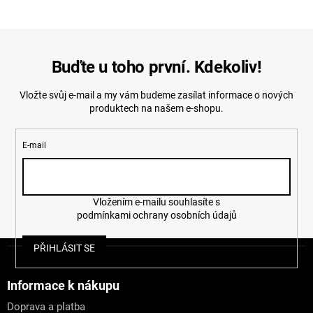
Buďte u toho první. Kdekoliv!
Vložte svůj e-mail a my vám budeme zasílat informace o nových
produktech na našem e-shopu.
E-mail
Vložením e-mailu souhlasíte s
podmínkami ochrany osobních údajů
Z
PŘIHLÁSIT SE
á
p
a
Informace k nákupu
t
Doprava a platba