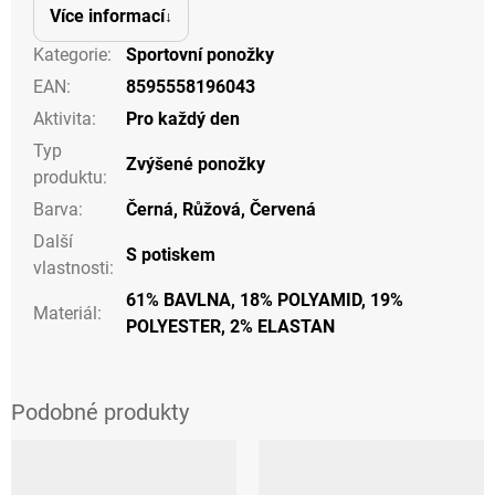
Více informací
Kategorie
:
Sportovní ponožky
EAN
:
8595558196043
Aktivita
:
Pro každý den
Typ
Zvýšené ponožky
produktu
:
Barva
:
Černá
,
Růžová
,
Červená
Další
S potiskem
vlastnosti
:
61% BAVLNA, 18% POLYAMID, 19%
Materiál
:
POLYESTER, 2% ELASTAN