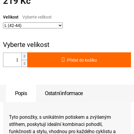
219 Kč
Měrná
cena:
Velikost
Přidat do košíku
Popis
Ostatní informace
Tyto ponožky, s unikátním potiskem a zvýšeným
střihem, poskytují ideální kombinaci pohodlí,
funkčnosti a stylu, vhodnou pro každého cyklistu a