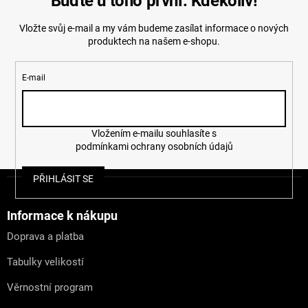
Buďte u toho první. Kdekoliv!
Vložte svůj e-mail a my vám budeme zasílat informace o nových
produktech na našem e-shopu.
E-mail
Vložením e-mailu souhlasíte s
podmínkami ochrany osobních údajů
Z
PŘIHLÁSIT SE
á
p
a
Informace k nákupu
t
Doprava a platba
í
Tabulky velikostí
Věrnostní program