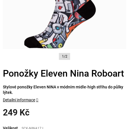
1/2
Ponožky Eleven Nina Roboart
Stylové ponožky Eleven NINA v módním midle-high střihu do půlky
lýtek.
Detailní informace
249 Kč
Měrná
cena:
Velikost
SCK-NINA17.L