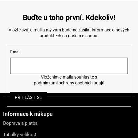
Buďte u toho první. Kdekoliv!
Vložte svůj e-mail a my vám budeme zasílat informace o nových
produktech na našem e-shopu.
E-mail
Vložením e-mailu souhlasíte s
podmínkami ochrany osobních údajů
Z
PŘIHLÁSIT SE
á
p
a
Informace k nákupu
t
Doprava a platba
í
Tabulky velikostí