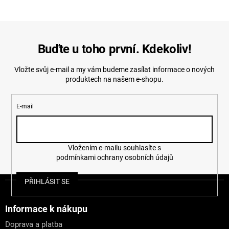
Buďte u toho první. Kdekoliv!
Vložte svůj e-mail a my vám budeme zasílat informace o nových
produktech na našem e-shopu.
E-mail
Vložením e-mailu souhlasíte s
podmínkami ochrany osobních údajů
Z
PŘIHLÁSIT SE
á
p
a
Informace k nákupu
t
Doprava a platba