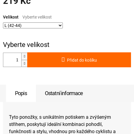
219 Kč
Měrná
cena:
Velikost
Přidat do košíku
Popis
Ostatní informace
Tyto ponožky, s unikátním potiskem a zvýšeným
střihem, poskytují ideální kombinaci pohodlí,
funkčnosti a stylu, vhodnou pro každého cyklistu a