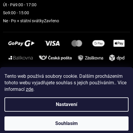
Út - Pá
9:00 - 17:00
So
9:00 - 15:00
Ne - Po + státní svátky
Zavřeno
Instagram
Tento web používá soubory cookie. Dalším procházením
tohoto webu vyjadřujete souhlas s jejich používáním.. Více
informací
zde
.
Vytvořil Shoptet
Nastavení
Copyright 2026
ELEVEN sportswear
. Všechna práva vyhrazena.
Souhlasím
Upravit nastavení cookies