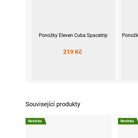
Ponožky Eleven Cuba Spacetrip
Ponožk
219 Kč
S (36-38)
M (39-41)
L (42-44)
XL (45-47)
S (36-38)
M (3
Související produkty
Novinka
Novinka