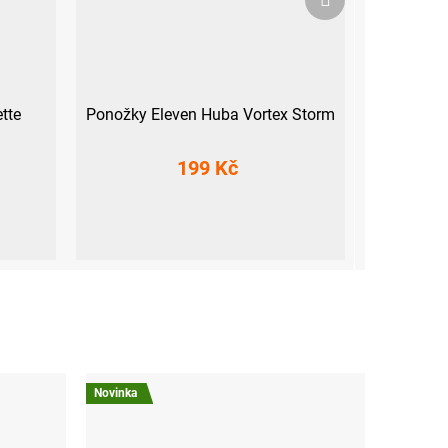
produkt
tte
Ponožky Eleven Huba Vortex Storm
199 Kč
S (36-38)
M (39-41)
L (42-44)
XL (45-47)
Novinka