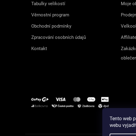
Tabulky velikostí
Moje o
Věrnostní program
Prodej
Obchodní podmínky
Velkoo
Zpracování osobních údajů
Affiliat
Kontakt
Zakázk
obleče
Tento web p
Instagram
webu vyjadřu