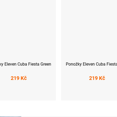
y Eleven Cuba Fiesta Green
Ponožky Eleven Cuba Fiest
219 Kč
219 Kč
-41)
L (42-44)
XL (45-47)
S (36-38)
M (39-41)
L (42-44)
X