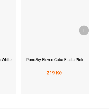
Další
produkt
a White
Ponožky Eleven Cuba Fiesta Pink
219 Kč
L (45-47)
S (36-38)
M (39-41)
L (42-44)
XL (45-47)