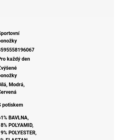
Sportovní
ponožky
8595558196067
Pro každý den
Zvýšené
ponožky
ílá
,
Modrá
,
Červená
S potiskem
61% BAVLNA,
18% POLYAMID,
19% POLYESTER,