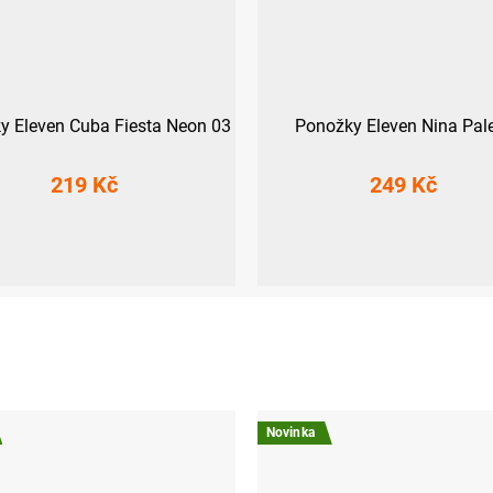
y Eleven Cuba Fiesta Neon 03
Ponožky Eleven Nina Pale
219 Kč
249 Kč
9-41)
L (42-44)
XL (45-47)
L-XL (42 - 45)
Novinka