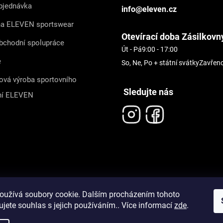
bjednávka
info@eleven.cz
na ELEVEN sportswear
Otevírací doba Zásilkovn
bchodní spolupráce
Út - Pá
9:00 - 17:00
e
So, Ne, Po + státní svátky
Zavřen
ová výroba sportovního
Sledujte nás
ní ELEVEN
oužívá soubory cookie. Dalším procházením tohoto
jete souhlas s jejich používáním.. Více informací
zde
.