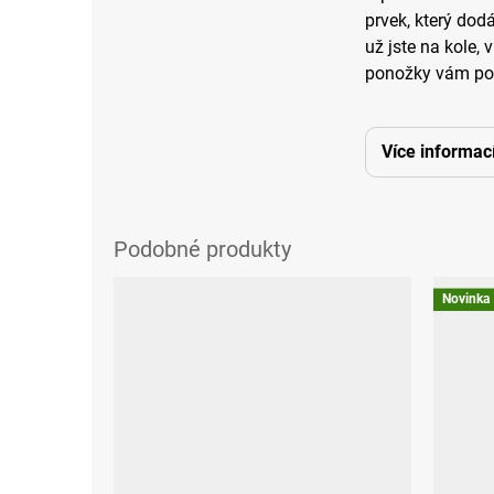
prvek, který dod
už jste na kole, 
ponožky vám pos
Více informac
Novinka