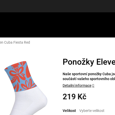
en Cuba Fiesta Red
LUŠENSTVÍ
DÁRKOVÉ POUKAZY
DISCGOLF
SLEVY
Ponožky Eleve
Naše sportovní ponožky Cuba jso
součástí vašeho sportovního ob
Detailní informace
219 Kč
Měrná
cena:
Velikost