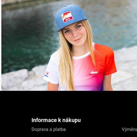
Z
á
p
a
t
Informace k nákupu
í
Doprava a platba
Výměna