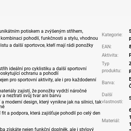
 unikátním potiskem a zvýšeným střihem,
Kategorie
:
í kombinaci pohodlí, funkčnosti a stylu, vhodnou
istu a další sportovce, kteří mají rádi ponožky
EAN
:
Aktivita
:
Typ
třih ideální pro cyklistiku a další sportovní
produktu
:
 poskytující ochranu a pohodlí
B
jen pro sportovní aktivity, ale i pro každodenní
Barva
:
materiály zajistí, že ponožky vydrží náročné
Další
a neztratí svůj tvar ani barvu
vlastnosti
:
í a moderní design, který vynikne jak na silnici, tak
vně
 fit a podpora, která zajišťuje pohodlí po celý den
Materiál
:
 získáte nejen funkční doplněk, ale i stylový