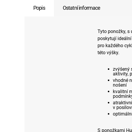
Popis
Ostatní informace
Tyto ponožky, s
poskytují ideáln
pro každého cykl
této výšky.
zvýšený s
aktivity,
vhodné ne
nošení
kvalitní 
podmínky 
atraktivn
v posilo
optimální
S ponožkami Huba