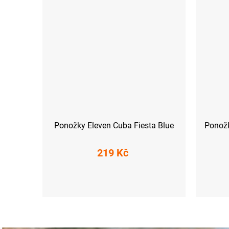
Ponožky Eleven Cuba Fiesta Blue
Ponožk
219 Kč
S (36-38)
M (39-41)
L (42-44)
XL (45-47)
S (36-38)
M (39