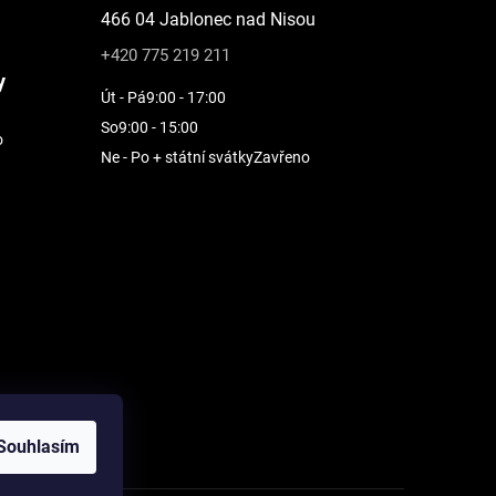
466 04 Jablonec nad Nisou
+420 775 219 211
y
Út - Pá
9:00 - 17:00
So
9:00 - 15:00
o
Ne - Po + státní svátky
Zavřeno
Souhlasím