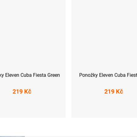
y Eleven Cuba Fiesta Green
Ponožky Eleven Cuba Fies
219 Kč
219 Kč
-41)
L (42-44)
XL (45-47)
S (36-38)
M (39-41)
L (42-44)
X