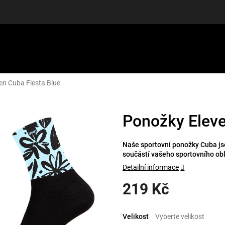
en Cuba Fiesta Blue
LUŠENSTVÍ
DÁRKOVÉ POUKAZY
DISCGOLF
SLEVY
Ponožky Eleve
Naše sportovní ponožky Cuba jso
součástí vašeho sportovního ob
Detailní informace
219 Kč
Měrná
cena:
Velikost