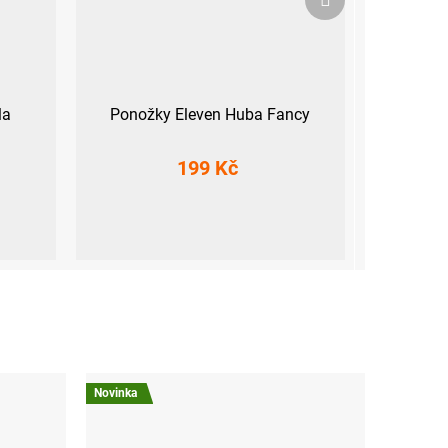
produkt
la
Ponožky Eleven Huba Fancy
199 Kč
)
S (36-38)
M (39-41)
L (42-44)
XL (45-47)
Novinka