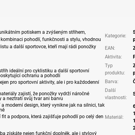
 unikátním potiskem a zvýšeným střihem,
Kategorie
:
í kombinaci pohodlí, funkčnosti a stylu, vhodnou
istu a další sportovce, kteří mají rádi ponožky
EAN
:
Aktivita
:
Typ
třih ideální pro cyklistiku a další sportovní
produktu
:
 poskytující ochranu a pohodlí
Barva
:
jen pro sportovní aktivity, ale i pro každodenní
Další
materiály zajistí, že ponožky vydrží náročné
vlastnosti
:
a neztratí svůj tvar ani barvu
í a moderní design, který vynikne jak na silnici, tak
vně
 fit a podpora, která zajišťuje pohodlí po celý den
Materiál
:
 získáte nejen funkční doplněk, ale i stylový