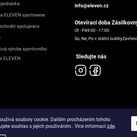
bjednávka
info@eleven.cz
na ELEVEN sportswear
Otevírací doba Zásilkovn
bchodní spolupráce
Út - Pá
9:00 - 17:00
e
So, Ne, Po + státní svátky
Zavřen
ová výroba sportovního
Sledujte nás
ní ELEVEN
oužívá soubory cookie. Dalším procházením tohoto
jete souhlas s jejich používáním.. Více informací
zde
.