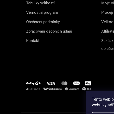
Tabulky velikostí
Moje o
Věrnostní program
Prodej
Obchodní podmínky
Velkoo
Zpracování osobních údajů
Affiliat
Kontakt
Zakázk
obleče
Tento web p
Instagram
webu vyjadřu