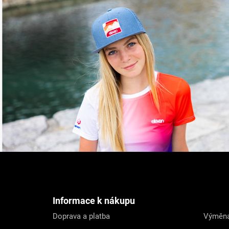
Z
á
p
a
t
Informace k nákupu
í
Doprava a platba
Výměna