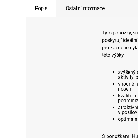
Popis
Ostatní informace
Tyto ponožky, s
poskytují ideáln
pro každého cykl
této výšky.
zvýšený s
aktivity,
vhodné ne
nošení
kvalitní 
podmínky 
atraktivn
v posilo
optimální
S ponožkami Huba