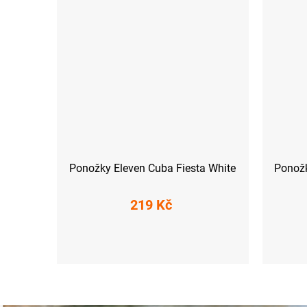
Ponožky Eleven Cuba Fiesta White
Ponožk
219 Kč
S (36-38)
M (39-41)
L (42-44)
XL (45-47)
S (36-38)
M (39