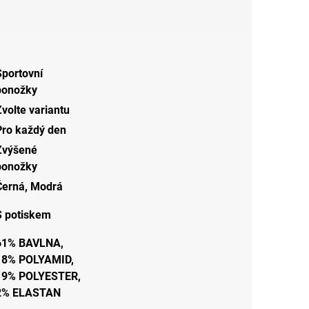
Sportovní
ponožky
Zvolte variantu
Pro každý den
Zvýšené
ponožky
Černá
,
Modrá
S potiskem
61% BAVLNA,
18% POLYAMID,
19% POLYESTER,
2% ELASTAN