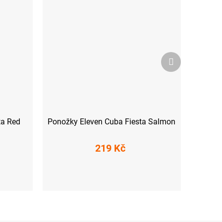
Další
produkt
ta Red
Ponožky Eleven Cuba Fiesta Salmon
219 Kč
L (45-47)
S (36-38)
M (39-41)
L (42-44)
XL (45-47)