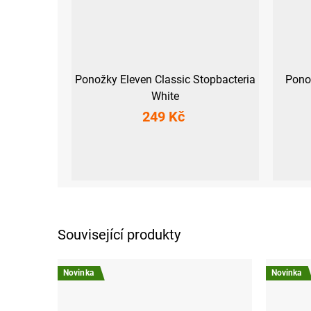
Ponožky Eleven Classic Stopbacteria
Pono
White
249 Kč
S (36-38)
M (39-41)
L (42-44)
Související produkty
Novinka
Novinka