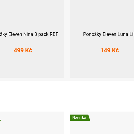
žky Eleven Nina 3 pack RBF
Ponožky Eleven Luna Li
499 Kč
149 Kč
L-XL (42 - 45)
S (36-38)
M (39-41)
L (42-44
Novinka