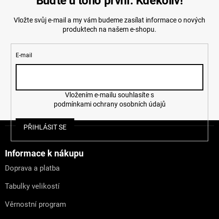
Buďte u toho první. Kdekoliv!
Vložte svůj e-mail a my vám budeme zasílat informace o nových
produktech na našem e-shopu.
E-mail
Vložením e-mailu souhlasíte s
podmínkami ochrany osobních údajů
Z
PŘIHLÁSIT SE
á
p
a
Informace k nákupu
t
Doprava a platba
í
Tabulky velikostí
Věrnostní program