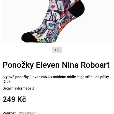
1/2
Ponožky Eleven Nina Roboart
Stylové ponožky Eleven NINA v módním midle-high střihu do půlky
lýtek.
Detailní informace
249 Kč
Měrná
cena:
Velikost
SCK-NINA17.L