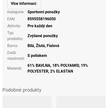
Více informací
Kategorie
:
Sportovní ponožky
EAN
:
8595558196050
Aktivita
:
Pro každý den
Typ
Zvýšené ponožky
produktu
:
Barva
:
Bílá
,
Žlutá
,
Fialová
Další
S potiskem
vlastnosti
:
61% BAVLNA, 18% POLYAMID, 19%
Materiál
:
POLYESTER, 2% ELASTAN