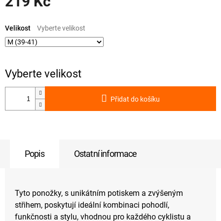
219 Kč
Měrná
cena:
Velikost
Přidat do košíku
Popis
Ostatní informace
Tyto ponožky, s unikátním potiskem a zvýšeným
střihem, poskytují ideální kombinaci pohodlí,
funkčnosti a stylu, vhodnou pro každého cyklistu a