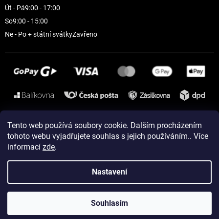
Út - Pá
9:00 - 17:00
So
9:00 - 15:00
Ne - Po + státní svátky
Zavřeno
Instagram
Tento web používá soubory cookie. Dalším procházením
tohoto webu vyjadřujete souhlas s jejich používáním.. Více
informací
zde
.
Vytvořil Shoptet
Nastavení
Copyright 2026
ELEVEN sportswear
. Všechna práva vyhrazena.
Souhlasím
Upravit nastavení cookies