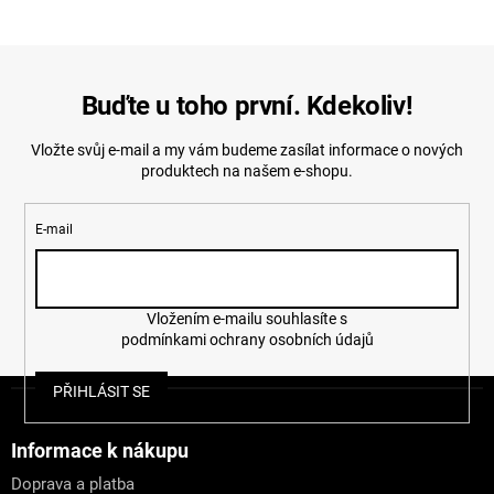
Buďte u toho první. Kdekoliv!
Vložte svůj e-mail a my vám budeme zasílat informace o nových
produktech na našem e-shopu.
E-mail
Vložením e-mailu souhlasíte s
podmínkami ochrany osobních údajů
Z
PŘIHLÁSIT SE
á
p
a
Informace k nákupu
t
Doprava a platba