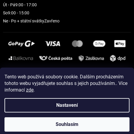
Út - Pá
9:00 - 17:00
So
9:00 - 15:00
Ne - Po + státní svátky
Zavřeno
Instagram
Tento web používá soubory cookie. Dalším procházením
tohoto webu vyjadřujete souhlas s jejich používáním.. Více
informací
zde
.
Vytvořil Shoptet
Nastavení
Copyright 2026
ELEVEN sportswear
. Všechna práva vyhrazena.
Souhlasím
Upravit nastavení cookies