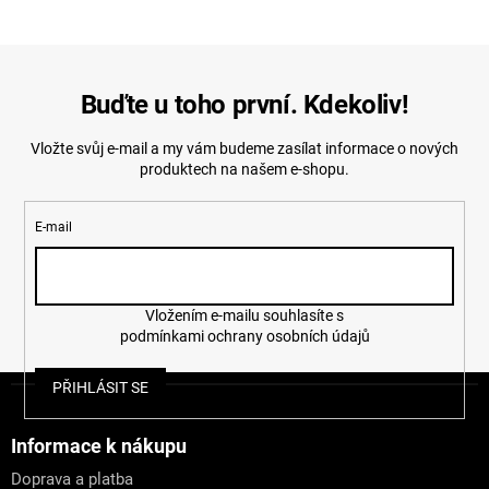
Buďte u toho první. Kdekoliv!
Vložte svůj e-mail a my vám budeme zasílat informace o nových
produktech na našem e-shopu.
E-mail
Vložením e-mailu souhlasíte s
podmínkami ochrany osobních údajů
Z
PŘIHLÁSIT SE
á
p
a
Informace k nákupu
t
Doprava a platba