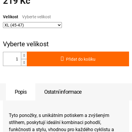
219 Kč
Měrná
cena:
Velikost
Přidat do košíku
Popis
Ostatní informace
Tyto ponožky, s unikátním potiskem a zvýšeným
střihem, poskytují ideální kombinaci pohodlí,
funkčnosti a stylu, vhodnou pro každého cyklistu a