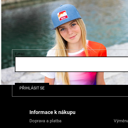
E-mail
Z
PŘIHLÁSIT SE
á
p
a
t
Informace k nákupu
í
Doprava a platba
Výměna