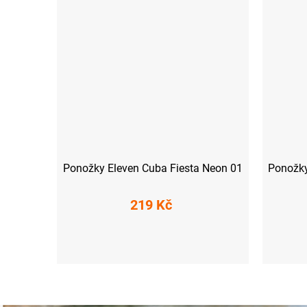
Ponožky Eleven Cuba Fiesta Neon 01
Ponožky
219 Kč
S (36-38)
M (39-41)
L (42-44)
XL (45-47)
S (36-38)
M (39