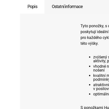
Popis
Ostatní informace
Tyto ponožky, s
poskytují ideáln
pro každého cykl
této výšky.
zvýšený s
aktivity,
vhodné ne
nošení
kvalitní 
podmínky 
atraktivn
v posilo
optimální
S ponožkami Huba