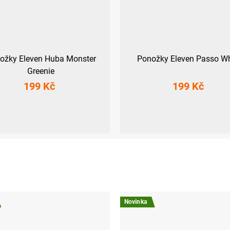
ožky Eleven Huba Monster
Ponožky Eleven Passo Wh
Greenie
199 Kč
199 Kč
9-41)
L (42-44)
XL (45-47)
S (36-38)
M (39-41)
L (42-44)
XL
Novinka