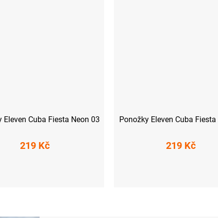
 Eleven Cuba Fiesta Neon 03
Ponožky Eleven Cuba Fiest
219 Kč
219 Kč
-41)
L (42-44)
XL (45-47)
S (36-38)
M (39-41)
L (42-44)
X