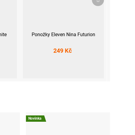
produkt
ite
Ponožky Eleven Nina Futurion
249 Kč
 (45-47)
L-XL (42 - 45)
Novinka