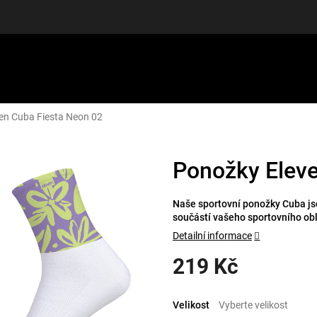
en Cuba Fiesta Neon 02
LUŠENSTVÍ
DÁRKOVÉ POUKAZY
DISCGOLF
SLEVY
Ponožky Eleve
Naše sportovní ponožky Cuba jso
součástí vašeho sportovního ob
Detailní informace
219 Kč
Měrná
cena:
Velikost