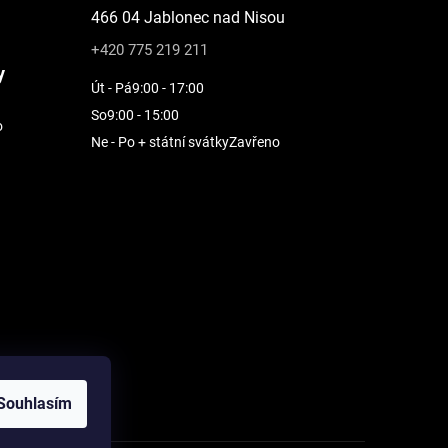
466 04 Jablonec nad Nisou
+420 775 219 211
y
Út - Pá
9:00 - 17:00
So
9:00 - 15:00
o
Ne - Po + státní svátky
Zavřeno
Souhlasím