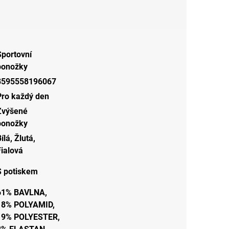
Sportovní
ponožky
8595558196067
Pro každý den
Zvýšené
ponožky
ílá
,
Žlutá
,
Fialová
S potiskem
61% BAVLNA,
18% POLYAMID,
19% POLYESTER,