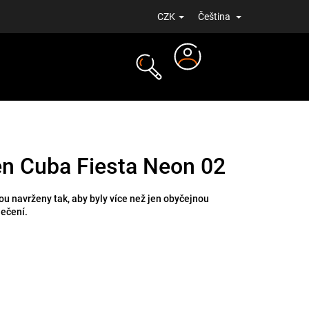
CZK
Čeština
Přihlášení
NOVINKY
n Cuba Fiesta Neon 02
u navrženy tak, aby byly více než jen obyčejnou
lečení.