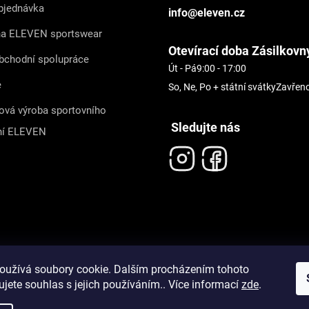
bjednávka
info@eleven.cz
na ELEVEN sportswear
Otevírací doba Zásilkovn
bchodní spolupráce
Út - Pá
9:00 - 17:00
e
So, Ne, Po + státní svátky
Zavřen
ová výroba sportovního
Sledujte nás
ní ELEVEN
oužívá soubory cookie. Dalším procházením tohoto
jete souhlas s jejich používáním.. Více informací
zde
.