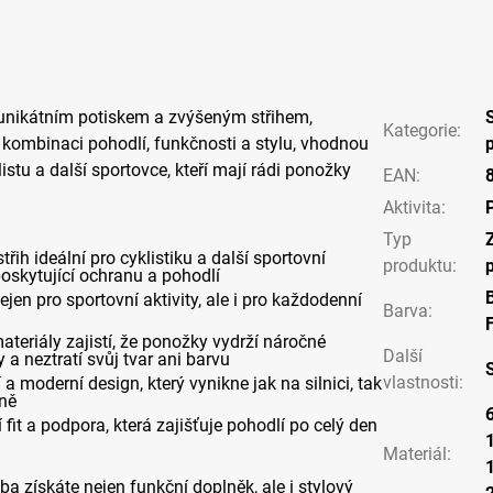
 unikátním potiskem a zvýšeným střihem,
Kategorie
:
í kombinaci pohodlí, funkčnosti a stylu, vhodnou
istu a další sportovce, kteří mají rádi ponožky
EAN
:
Aktivita
:
Typ
třih ideální pro cyklistiku a další sportovní
produktu
:
 poskytující ochranu a pohodlí
B
jen pro sportovní aktivity, ale i pro každodenní
Barva
:
materiály zajistí, že ponožky vydrží náročné
Další
a neztratí svůj tvar ani barvu
vlastnosti
:
í a moderní design, který vynikne jak na silnici, tak
vně
 fit a podpora, která zajišťuje pohodlí po celý den
Materiál
:
 získáte nejen funkční doplněk, ale i stylový