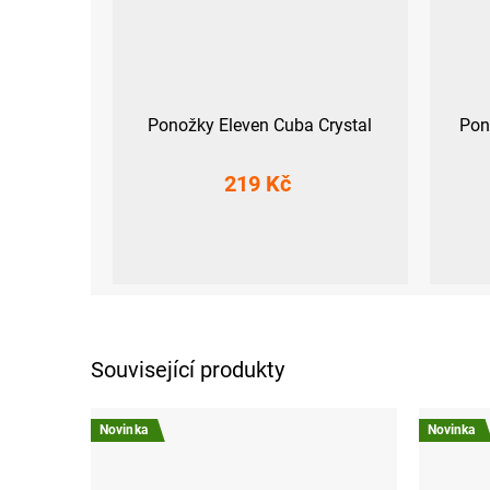
Ponožky Eleven Cuba Crystal
Pon
219 Kč
S (36-38)
M (39-41)
L (42-44)
XL (45-47)
S (36-38)
M (3
Související produkty
Novinka
Novinka