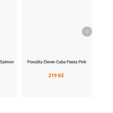
Další
produkt
a Salmon
Ponožky Eleven Cuba Fiesta Pink
219 Kč
L (45-47)
S (36-38)
M (39-41)
L (42-44)
XL (45-47)