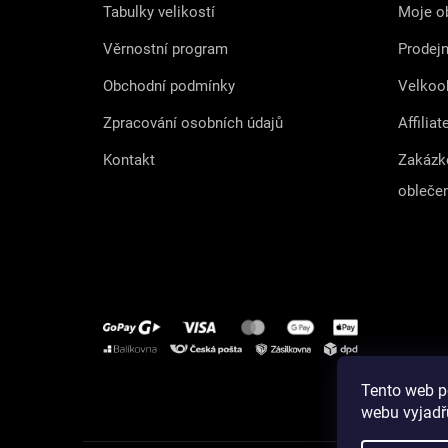
Tabulky velikostí
Moje o
Věrnostní program
Prodej
Obchodní podmínky
Velkoo
Zpracování osobních údajů
Affiliat
Kontakt
Zakázk
obleče
Tento web p
Instagram
webu vyjadřu