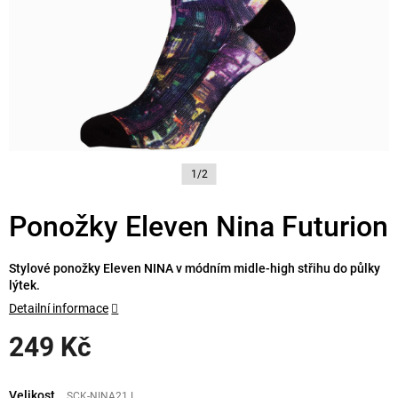
1/2
Ponožky Eleven Nina Futurion
Stylové ponožky Eleven NINA v módním midle-high střihu do půlky
lýtek.
Detailní informace
249 Kč
Měrná
cena:
Velikost
SCK-NINA21.L