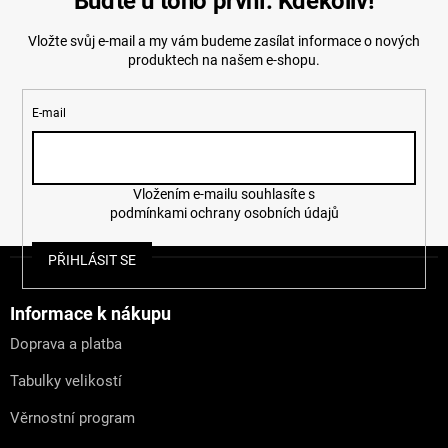
Buďte u toho první. Kdekoliv!
Vložte svůj e-mail a my vám budeme zasílat informace o nových
produktech na našem e-shopu.
E-mail
Vložením e-mailu souhlasíte s
podmínkami ochrany osobních údajů
Z
PŘIHLÁSIT SE
á
p
a
Informace k nákupu
t
Doprava a platba
í
Tabulky velikostí
Věrnostní program